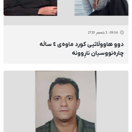
09:56 - 3 بانەمەڕ 2720
دوو هاووڵاتیی کورد ماوەی ٤ ساڵە
چارەنووسیان ناڕوونە