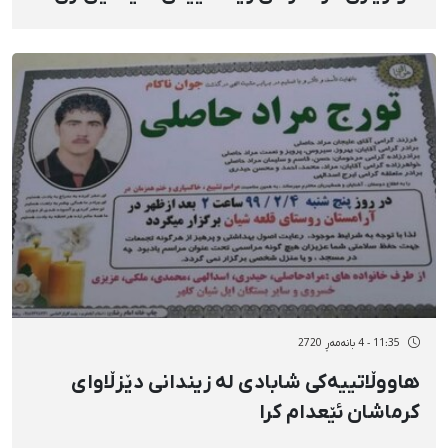
بوون
11:35 - 4 بانەمەڕ 2720
هاووڵاتییەکی شابادی لە زیندانی دێزڵاوای
کرماشان ئێعدام کرا