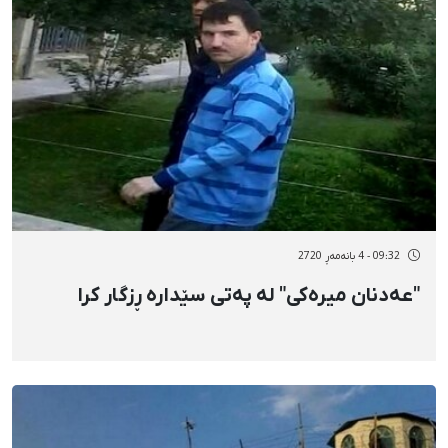
09:32 - 4 بانەمەڕ 2720
"عەدنان میرەکی" لە پەتی سێدارە ڕزگار کرا