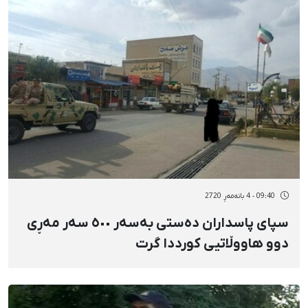
09:40 - 4 بانەمەڕ 2720
سپای پاسداران دەستی بەسەر ٥٠٠ سەر مەڕی
دوو هاووڵاتیی کورددا گرت