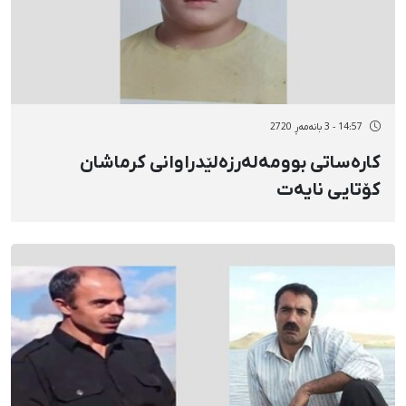
14:57 - 3 بانەمەڕ 2720
کارەساتی بوومەلەرزەلێدراوانی کرماشان
کۆتایی نایەت