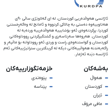
ئاژانسی هەواڵدەریی کوردستان، لە ١ی گەلاوێژی ساڵی ٩٠ی
هەتاوییەوە دەستی بە چالاکی کردووە و ئامانج لە وەگەڕخستنی
كوردپا، پڕكردنەوەی ئەو بۆشایییە هەواڵدەرییە وردەیە لە
كوردستان. هەروەها سەرتاسەری و گشتگیركردنی ڕووداوەكانی
كوردستان و گواستنەوەی ڕاست و وردی ئەو ڕووداوانە بۆ ماڵپەڕ و
ڕاگەیەندنە هەواڵییەكانی دیكە لە گرینگترین ستراتیژییەكانی ئەم
ئاژانسە دێنە ئەژمار.
بەشەکان
خزمەتگوزارییەکان
هەواڵ
پێوەندی
کوردستان
پێناسە
ئێران
مافی مرۆڤ