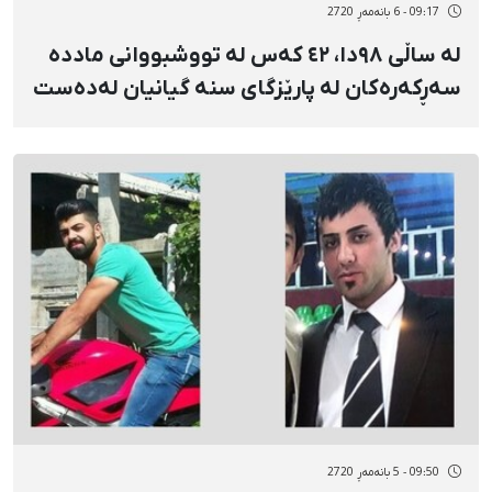
09:17 - 6 بانەمەڕ 2720
لە ساڵی ٩٨دا، ٤٢ کەس لە تووشبووانی ماددە
سەڕکەرەکان لە پارێزگای سنە گیانیان لەدەست
داوە
09:50 - 5 بانەمەڕ 2720