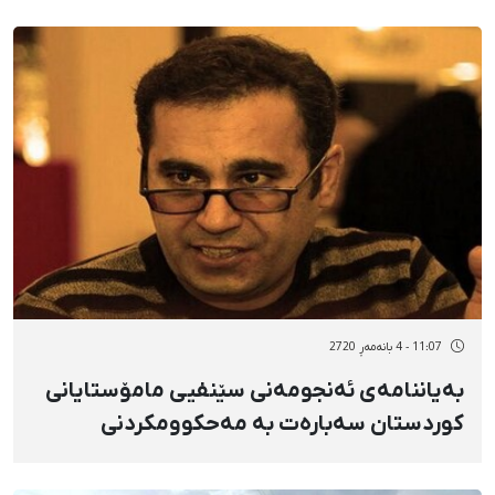
11:07 - 4 بانەمەڕ 2720
بەیاننامەی ئەنجومەنی سێنفیی مامۆستایانی
کوردستان سەبارەت بە مەحکوومکردنی
"محەممەد حەبیبی"