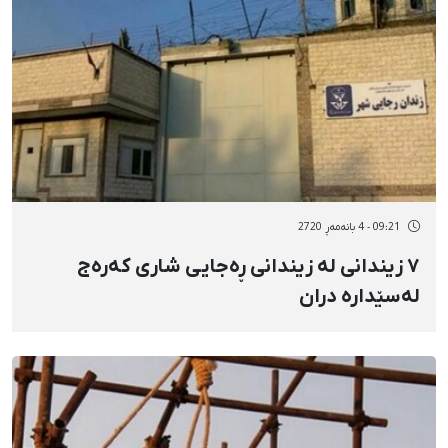
09:21 - 4 بانەمەڕ 2720
٧ زیندانی لە زیندانی ڕەجایی شاری کەرەج
لەسێدارە دران