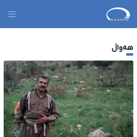
هەواڵ