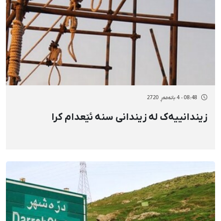
08:48 - 4 بانەمەڕ 2720
زیندانییەک لە زیندانی سنە ئێعدام کرا