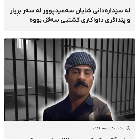
لە سێدارەدانی شایان سەعیدپوور لە سەر بڕیار
و پێداگری داواکاری گشتیی سەقز، بووە
09:56 - 2 بانەمەڕ 2720