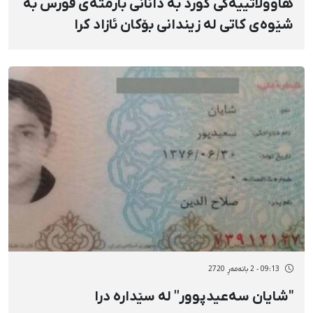
هاووڵاتییەکی کورد بە دانانی بارمتەی قورس بە
شێوەی کاتی لە زیندانی بۆکان ئازاد کرا
09:13 - 2 بانەمەڕ 2720
"شایان سەعیدپوور'' لە سێدارە درا