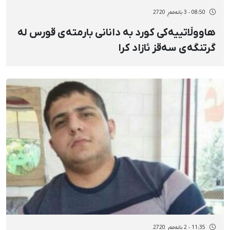
08:50 - 3 بانەمەڕ 2720
هاووڵاتییەکی کورد بە دانانی بارمتەی قورس لە
گرتنگەی سەقز ئازاد کرا
11:35 - 2 بانەمەڕ 2720