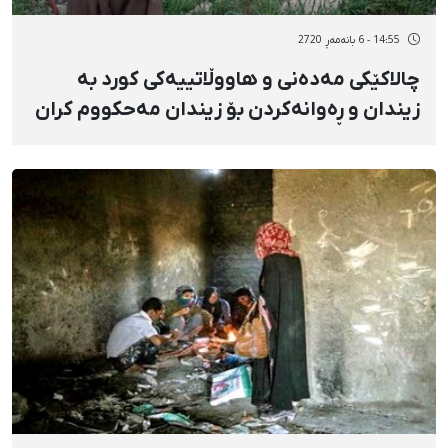
14:55 - 6 بانەمەڕ 2720
چالاکێکی مەدەنی و هاووڵاتییەکی کورد بە
زیندان و ڕەوانەکردن بۆ زیندان مەحکووم کران