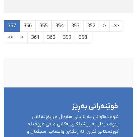
357
356
355
354
353
352
<
<<
>>
>
361
360
359
358
خوێنەرانی بەڕێز
ئێوە دەتوانن بە ناردنی هەواڵ و ڕاپۆرتەکانی
پێوەندیدار بە پیشێلکارییەکانی مافی مرۆڤ لە
کوردستانی ئێران، لە ڕێگەی واتساپ، سیگناڵ و