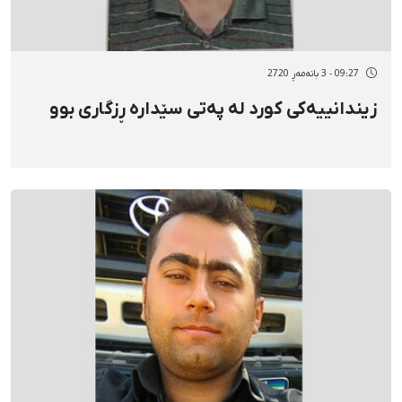
09:27 - 3 بانەمەڕ 2720
زیندانییەکی کورد لە پەتی سێدارە ڕزگاری بوو