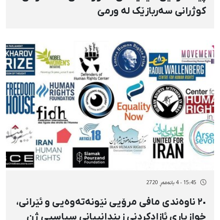
کوژرانی سەربازێک لە ورمێ
15:45 - 4 بانەمەڕ 2720
٢٠ ناوەندی مافی مرۆیی نێونەتەوەیی و ئێرانی،
خوازیاری ئازادکردنی زیندانییانی سیاسیی ژن