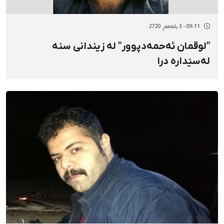
09:11 - 3 بانەمەڕ 2720
"لوقمان ئەحمەدپوور" لە زیندانی سنە
لەسێدارە درا