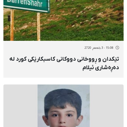
15:08 - 3 بانەمەڕ 2720
تێکدان و ڕووخانی دووکانی کاسبکارێکی کورد لە
دەڕەشاری ئیلام