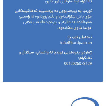
تێلێگرامەوە هاوکاری کوردپا بن.
کوردپا بە پێبەندبوون بە پرەنسیپە ئەخلاقییەکانی
خۆی پاش لێکۆڵینەوە و دڵنیابوونەوە لە ڕاستیی
هەواڵەکە، لە ماڵپەڕ و تۆڕەکۆمەڵایەتییەکانی
خۆیدا بڵاوی دەکاتەوە.
ئیمەیڵی کوردپا:
info@kurdpa.com
ژمارەی پێوەندیی کوردپا لە واتساپ، سیگناڵ و
تێلێگرام:
0012026078129