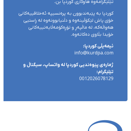
تێلێگرامەوە هاوکاری کوردپا بن.
کوردپا بە پێبەندبوون بە پرەنسیپە ئەخلاقییەکانی
خۆی پاش لێکۆڵینەوە و دڵنیابوونەوە لە ڕاستیی
هەواڵەکە، لە ماڵپەڕ و تۆڕەکۆمەڵایەتییەکانی
خۆیدا بڵاوی دەکاتەوە.
ئیمەیڵی کوردپا:
info@kurdpa.com
ژمارەی پێوەندیی کوردپا لە واتساپ، سیگناڵ و
تێلێگرام:
0012026078129