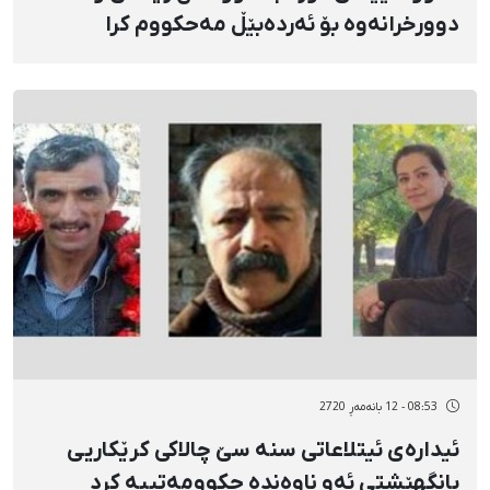
دوورخرانەوە بۆ ئەردەبێڵ مەحکووم کرا
08:53 - 12 بانەمەڕ 2720
ئیدارەی ئیتلاعاتی سنە سێ چالاکی کرێکاریی
بانگهێشتی ئەو ناوەندە حکوومەتییە کرد