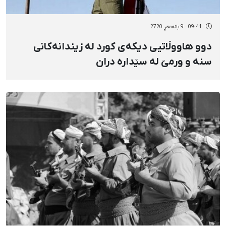
09:41 - 9 بانەمەڕ 2720
دوو هاووڵاتیی دیکەی کورد لە زیندانەکانی
سنە و ورمێ لە سێدارە دران