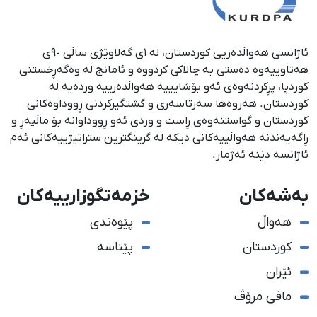
ئاژانسی هەواڵدەریی کوردستان، لە ١ی گەلاوێژی ساڵی ٩٠ی
هەتاوییەوە دەستی بە چالاکی کردووە و ئامانج لە وەگەڕخستنی
كوردپا، پڕكردنەوەی ئەو بۆشایییە هەواڵدەرییە وردەیە لە
كوردستان. هەروەها سەرتاسەری و گشتگیركردنی ڕووداوەكانی
كوردستان و گواستنەوەی ڕاست و وردی ئەو ڕووداوانە بۆ ماڵپەڕ و
ڕاگەیەندنە هەواڵییەكانی دیكە لە گرینگترین ستراتیژییەكانی ئەم
ئاژانسە دێنە ئەژمار.
بەشەکان
خزمەتگوزارییەکان
هەواڵ
پێوەندی
کوردستان
پێناسە
ئێران
مافی مرۆڤ