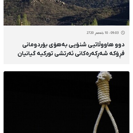
09:03 - 10 بانەمەڕ 2720
دوو هاووڵاتیی شنۆیی بەهۆی بۆردومانی
فڕۆکە شەڕکەرەکانی ئەرتشی تورکیە گیانیان
لەدەست دا