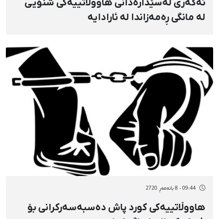
ئەگەری لەسێدارەدانی هاووڵاتییەکی شنۆیی
لە مانگی ڕەمەزاندا لە ئارادایە
09:44 - 8 بانەمەڕ 2720
هاووڵاتییەکی کورد پاش دەسبەسەرکرانی بۆ