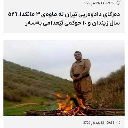
09:50 - 13 بانەمەڕ 2720
دەزگای دادوەریی ئێران لە ماوەی ٣ مانگدا، ٥٢٦
ساڵ زیندان و ١٠ حوکمی ئێعدامی بەسەر
هاووڵاتییاندا سەپاندووە
09:36 - 12 بانەمەڕ 2720