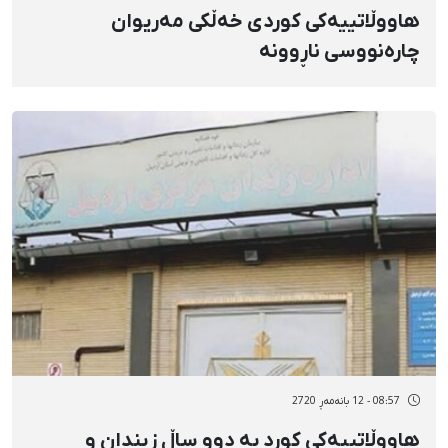
هاووڵاتییەکی کوردی خەڵکی مەریوان
چارەنووسی ناڕوونە
08:57 - 12 بانەمەڕ 2720
هاووڵاتییەکی کورد بە دوو ساڵ زیندان و