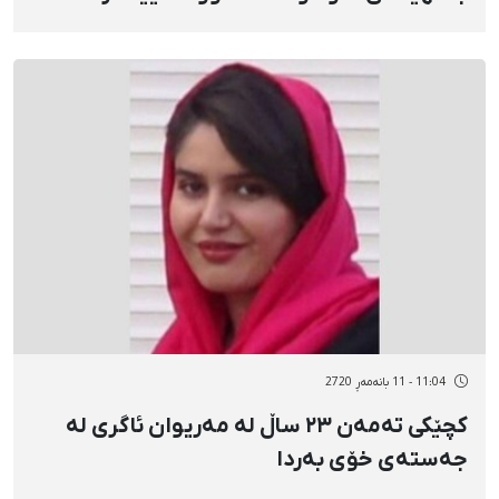
11:04 - 11 بانەمەڕ 2720
کچێکی تەمەن ٢٣ ساڵ لە مەریوان ئاگری لە
جەستەی خۆی بەردا