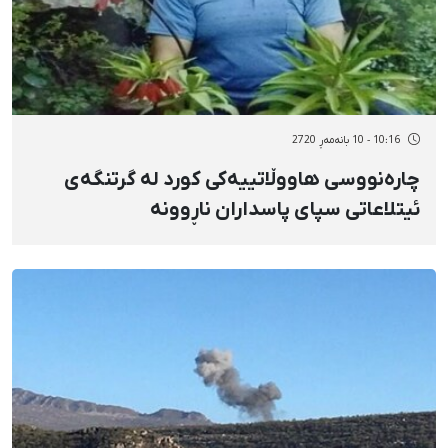
10:16 - 10 بانەمەڕ 2720
چارەنووسی هاووڵاتییەکی کورد لە گرتنگەی
ئیتلاعاتی سپای پاسداران ناڕوونە