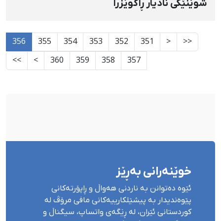
شوێنێکی نادیار ڕاگوێزرا
356
355
354
353
352
351
<
<<
>>
>
360
359
358
357
خوێنەرانی بەڕێز
ئێوە دەتوانن بە ناردنی هەواڵ و ڕاپۆرتەکانی
پێوەندیدار بە پیشێلکارییەکانی مافی مرۆڤ لە
کوردستانی ئێران، لە ڕێگەی واتساپ، سیگناڵ و