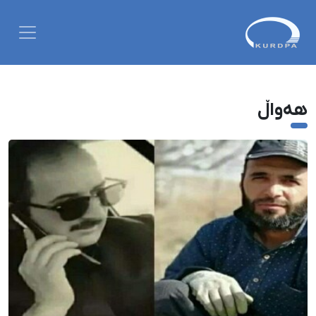
هەواڵ