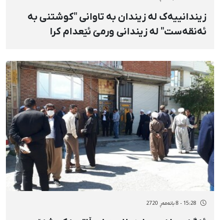
زیندانییەک لە زیندان بە تاوانی "کوشتنی بە
ئەنقەست" لە زیندانی ورمێ ئێعدام کرا
15:28 - 8 بانەمەڕ 2720