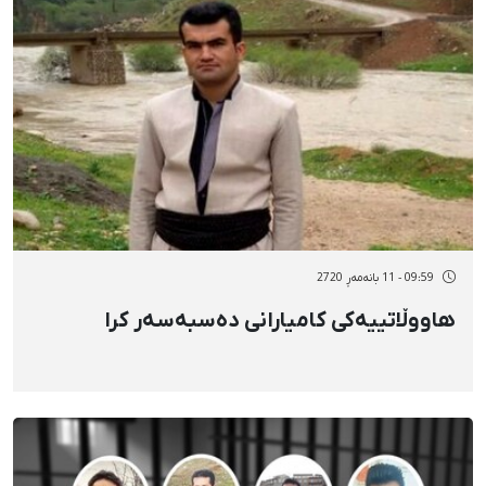
09:59 - 11 بانەمەڕ 2720
هاووڵاتییەکی کامیارانی دەسبەسەر کرا