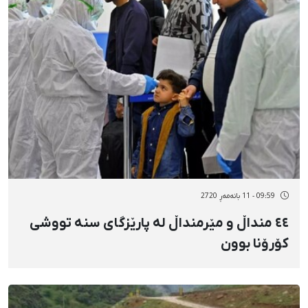
09:59 - 11 بانەمەڕ 2720
٤٤ منداڵ و مێرمنداڵ لە پارێزگای سنە تووشی
کۆرۆنا بوون