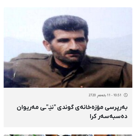
10:51 - 11 بانەمەڕ 2720
بەرپرسی مۆزەخانەی گوندی "نێـ"ـی مەریوان
دەسبەسەر کرا