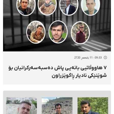
09:33 - 11 بانەمەڕ 2720
٧ هاووڵاتیی بانەیی پاش دەسبەسەرکرانیان بۆ
شوێنێکی نادیار ڕاگوێزراون