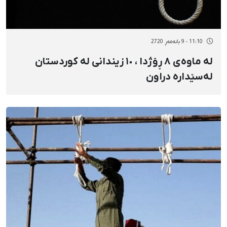
11:10 - 9 بانەمەڕ 2720
لە ماوەی ٨ ڕۆژدا ، ١٠ زیندانی لە کوردستان
لەسێدارە دراون