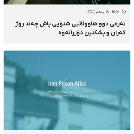
10:04 - 13 بانەمەڕ 2720
تەرمی دوو هاووڵاتیی شنۆیی پاش چەند ڕۆژ
گەڕان و پشکنین دۆزرانەوە