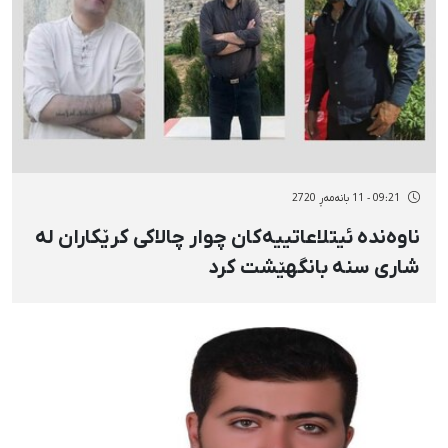
09:21 - 11 بانەمەڕ 2720
ناوەندە ئیتلاعاتییەکان چوار چالاکی کرێکاران لە
شاری سنە بانگهێشت کرد