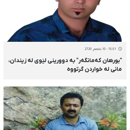
15:51 - 10 بانەمەڕ 2720
"بورهان کەمانگەر" بە دوورینی لێوی لە زیندان،
مانی لە خواردن گرتووە