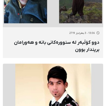
13:56 - 3 بەفرانبار 2719
دوو کۆڵبەر لە سنوورەکانی بانە و هەورامان
بریندار بوون