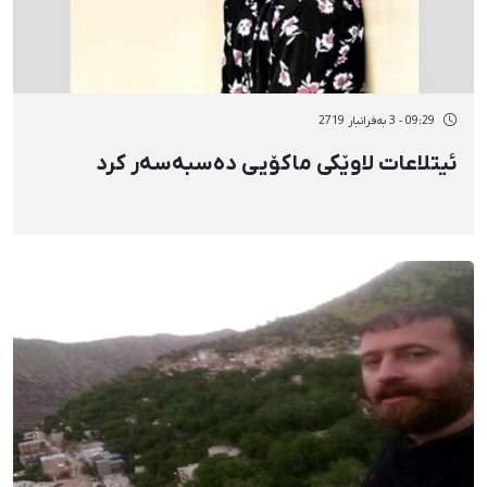
09:29 - 3 بەفرانبار 2719
ئیتلاعات لاوێکی ماکۆیی دەسبەسەر کرد