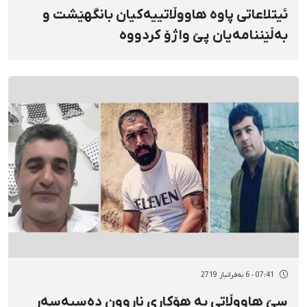
ئیتلاعاتی پاوە هاووڵاتییەکیان بانگهێشت و
بەڵێننامەیان پێ واژۆ کردووە
07:41 - 6 بەفرانبار 2719
سێ هاووڵاتی بە هۆکاری ناڕوون دەسبەسەر