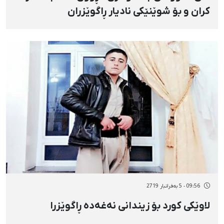
کران و بۆ شوێنێکی نادیار ڕاگوێزران
09:56 - 5 بەفرانبار 2719
لاوێکی کورد بۆ زیندانی نەغەدە ڕاگوێزرا