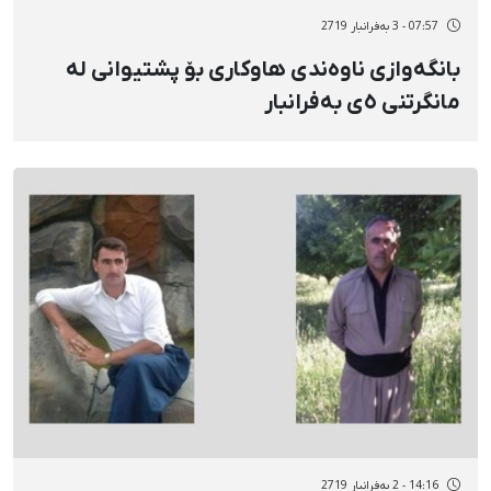
07:57 - 3 بەفرانبار 2719
بانگەوازی ناوەندی هاوکاری بۆ پشتیوانی لە
مانگرتنی ٥ی بەفرانبار
14:16 - 2 بەفرانبار 2719