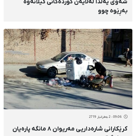
شەوی یەڵدا لەلایەن کوردەکانی گیلانەوە
بەڕێوە چوو
09:06 - 2 بەفرانبار 2719
کرێکارانی شارەداریی مەریوان ٨ مانگە پارەیان