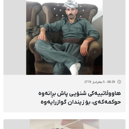
08:39 - 5 بەفرانبار 2719
هاووڵاتییەکی شنۆیی پاش بڕانەوە
حوکمەکەی، بۆ زیندان گوازرایەوە