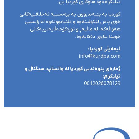
تێلێگرامەوە هاوکاری کوردپا بن.
کوردپا بە پێبەندبوون بە پرەنسیپە ئەخلاقییەکانی
خۆی پاش لێکۆڵینەوە و دڵنیابوونەوە لە ڕاستیی
هەواڵەکە، لە ماڵپەڕ و تۆڕەکۆمەڵایەتییەکانی
خۆیدا بڵاوی دەکاتەوە.
ئیمەیڵی کوردپا:
info@kurdpa.com
ژمارەی پێوەندیی کوردپا لە واتساپ، سیگناڵ و
تێلێگرام:
0012026078129