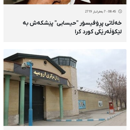
08:45 - 7 بەفرانبار 2719
خەڵاتی پڕۆفیسۆر "حیسابی" پێشکەش بە
لێکۆڵەرێکی کورد کرا