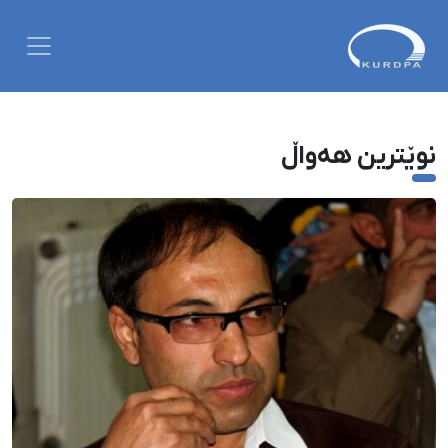
نوێترین هەواڵ