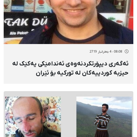
08:08 - 4 بەفرانبار 2719
ئەگەری دیپۆرتکردنەوەی ئەندامێکی یەکێک لە
حیزبە کوردییەکان لە تورکیە بۆ ئێران