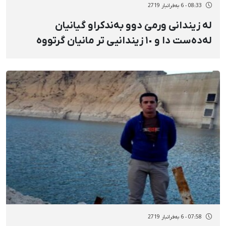
08:33 - 6 بەفرانبار 2719
لە زیندانی ورمێ دوو بەندکراو گیانیان
لەدەست دا و ١٠ زیندانیی تر مانیان گرتووە
07:58 - 6 بەفرانبار 2719