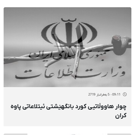
09:11 - 5 بەفرانبار 2719
چوار هاووڵاتیی کورد بانگهێشتی ئیتلاعاتی پاوە
کران