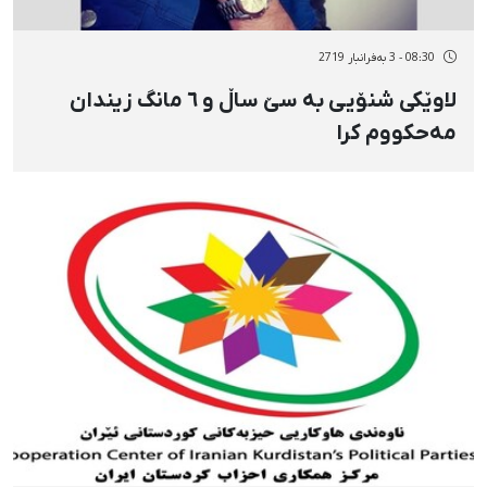
08:30 - 3 بەفرانبار 2719
لاوێکی شنۆیی بە سێ ساڵ و ٦ مانگ زیندان
مەحکووم کرا