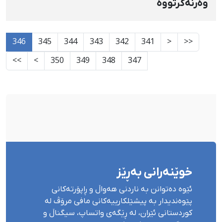
وەرنەگرتووە
346
345
344
343
342
341
<
<<
>>
>
350
349
348
347
خوێنەرانی بەڕێز
ئێوە دەتوانن بە ناردنی هەواڵ و ڕاپۆرتەکانی
پێوەندیدار بە پیشێلکارییەکانی مافی مرۆڤ لە
کوردستانی ئێران، لە ڕێگەی واتساپ، سیگناڵ و