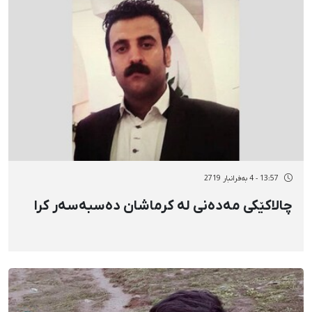
13:57 - 4 بەفرانبار 2719
چالاکێکی مەدەنی لە کرماشان دەسبەسەر کرا