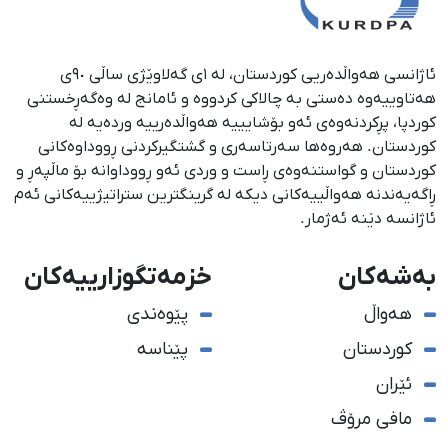
ئاژانسی هەواڵدەریی کوردستان، لە ١ی گەلاوێژی ساڵی ٩٠ی
هەتاوییەوە دەستی بە چالاکی کردووە و ئامانج لە وەگەڕخستنی
كوردپا، پڕكردنەوەی ئەو بۆشایییە هەواڵدەرییە وردەیە لە
كوردستان. هەروەها سەرتاسەری و گشتگیركردنی ڕووداوەكانی
كوردستان و گواستنەوەی ڕاست و وردی ئەو ڕووداوانە بۆ ماڵپەڕ و
ڕاگەیەندنە هەواڵییەكانی دیكە لە گرینگترین ستراتیژییەكانی ئەم
ئاژانسە دێنە ئەژمار.
بەشەکان
خزمەتگوزارییەکان
هەواڵ
پێوەندی
کوردستان
پێناسە
ئێران
مافی مرۆڤ