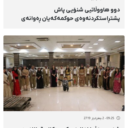
دوو هاووڵاتیی شنۆیی پاش
پشتڕاستکردنەوەی حوکمەکەیان ڕەوانەی
زیندانی شنۆ کران
09:25 - 2 بەفرانبار 2719