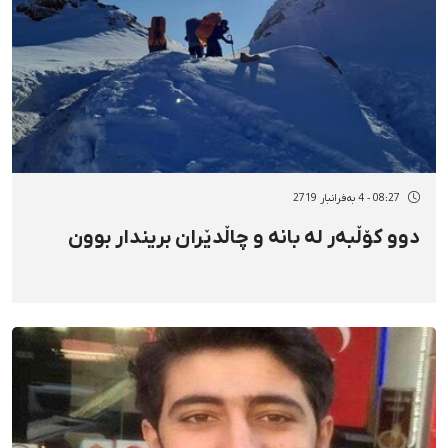
08:27 - 4 بەفرانبار 2719
دوو کۆڵبەر لە بانە و چاڵدێران بریندار بوون