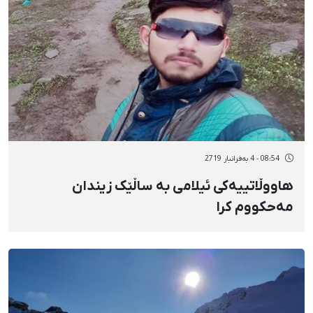
08:54 - 4 بەفرانبار 2719
هاووڵاتییەکی ئیلامی بە ساڵێک زیندان
مەحکووم کرا