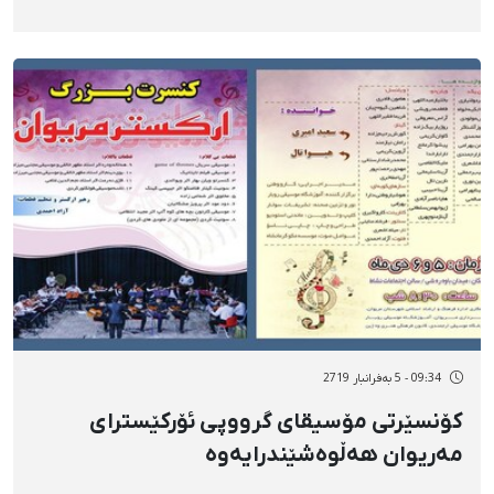
09:34 - 5 بەفرانبار 2719
کۆنسێرتی مۆسیقای گرووپی ئۆرکێسترای
مەریوان هەڵوەشێندرایەوە