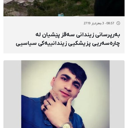
08:57 - 3 بەفرانبار 2719
بەرپرسانی زیندانی سەقز پێشیان لە
چارەسەریی پزیشکیی زیندانییەکی سیاسیی
کورد گرت