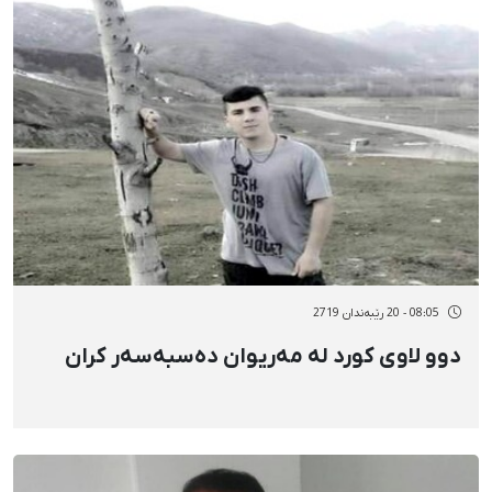
08:05 - 20 رێبەندان 2719
دوو لاوی کورد لە مەریوان دەسبەسەر کران