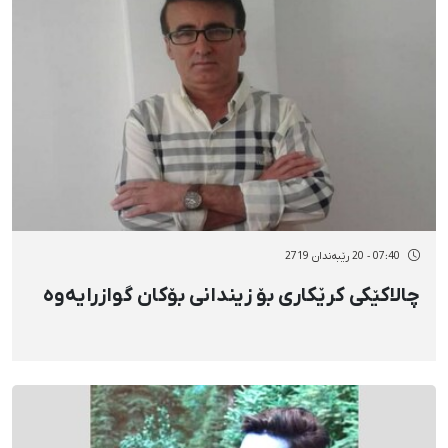
07:40 - 20 رێبەندان 2719
چالاکێکی کرێکاری بۆ زیندانی بۆکان گوازرایەوە