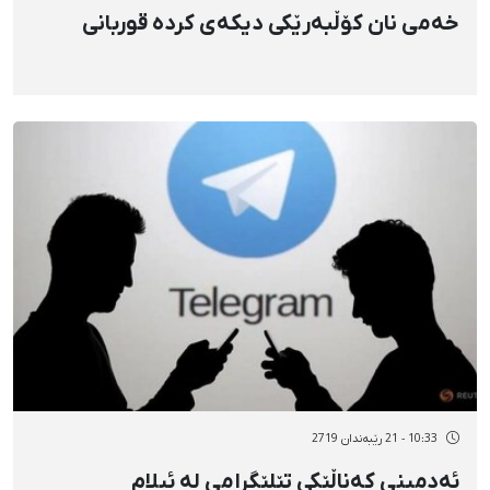
خەمی نان کۆڵبەرێکی دیکەی کردە قوربانی
10:33 - 21 رێبەندان 2719
ئەدمینی کەناڵێکی تێلێگرامی لە ئیلام