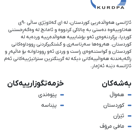
ئاژانسی هەواڵدەریی کوردستان، لە ١ی گەلاوێژی ساڵی ٩٠ی
هەتاوییەوە دەستی بە چالاکی کردووە و ئامانج لە وەگەڕخستنی
كوردپا، پڕكردنەوەی ئەو بۆشایییە هەواڵدەرییە وردەیە لە
كوردستان. هەروەها سەرتاسەری و گشتگیركردنی ڕووداوەكانی
كوردستان و گواستنەوەی ڕاست و وردی ئەو ڕووداوانە بۆ ماڵپەڕ و
ڕاگەیەندنە هەواڵییەكانی دیكە لە گرینگترین ستراتیژییەكانی ئەم
ئاژانسە دێنە ئەژمار.
بەشەکان
خزمەتگوزارییەکان
هەواڵ
پێوەندی
کوردستان
پێناسە
ئێران
مافی مرۆڤ