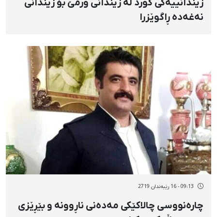
زیندانییەکی کورد لە زیندانی ورمێ بۆ زیندانی
نەغەدە ڕاگوێزرا
09:13 - 16 رێبەندان 2719
چارەنووسی چالاکێکی مەدەنی ناڕوونە و بێڕێزی