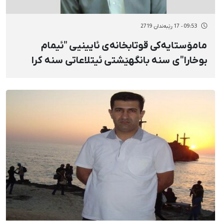
09:53 - 17 رێبەندان 2719
مامۆستایەکی قوتابخانەی ئایینیی "ئیمام
بوخارا"ی سنە بانگهێشتی ئیتلاعاتی سنە کرا