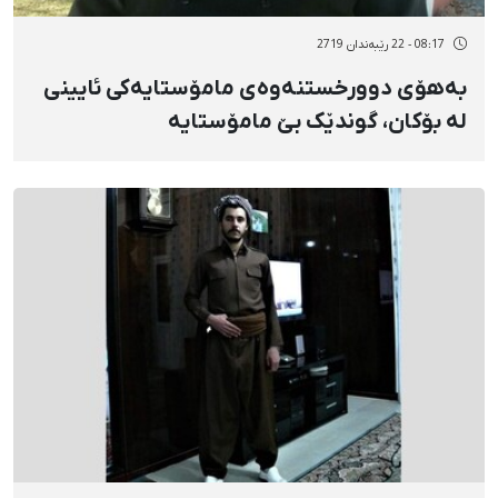
08:17 - 22 رێبەندان 2719
بەهۆی دوورخستنەوەی مامۆستایەکی ئایینی
لە بۆکان، گوندێک بێ مامۆستایە