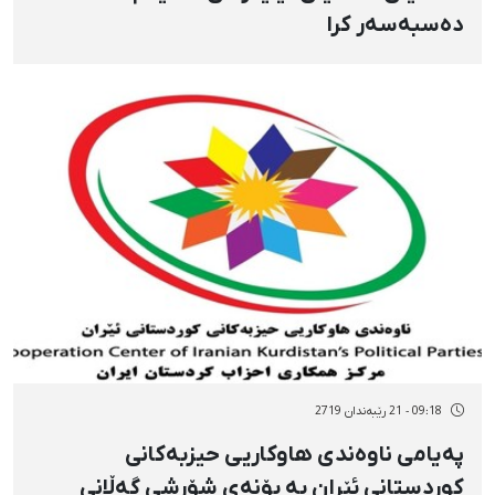
دەسبەسەر کرا
09:18 - 21 رێبەندان 2719
پەیامی ناوەندی هاوکاریی حیزبەکانی
کوردستانی ئێران بە بۆنەی شۆڕشی گەڵانی