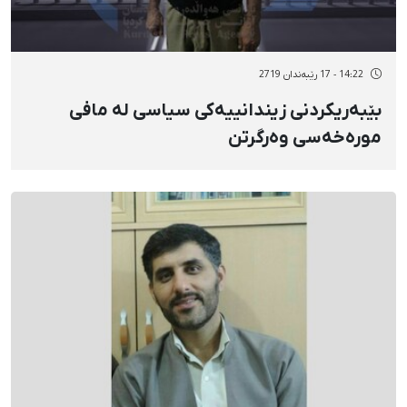
14:22 - 17 رێبەندان 2719
بێبەریکردنی زیندانییەکی سیاسی لە مافی
مورەخەسی وەرگرتن