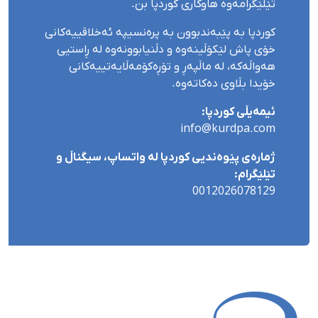
تێلێگرامەوە هاوکاری کوردپا بن.
کوردپا بە پێبەندبوون بە پرەنسیپە ئەخلاقییەکانی
خۆی پاش لێکۆڵینەوە و دڵنیابوونەوە لە ڕاستیی
هەواڵەکە، لە ماڵپەڕ و تۆڕەکۆمەڵایەتییەکانی
خۆیدا بڵاوی دەکاتەوە.
ئیمەیڵی کوردپا:
info@kurdpa.com
ژمارەی پێوەندیی کوردپا لە واتساپ، سیگناڵ و
تێلێگرام:
0012026078129