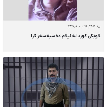
07:42 - 18 رێبەندان 2719
لاوێکی کورد لە ئیلام دەسبەسەر کرا