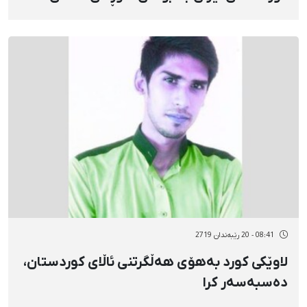
ئێران
08:41 - 20 رێبەندان 2719
لاوێکی کورد بەهۆی هەڵگرتنی ئاڵای کوردستان،
دەسبەسەر کرا