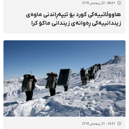
08:01 - 22 رێبەندان 2719
هاووڵاتییەکی کورد بۆ تێپەڕاندنی ماوەی
زیندانییەکی ڕەوانەی زیندانی ماکۆ کرا
14:31 - 21 رێبەندان 2719