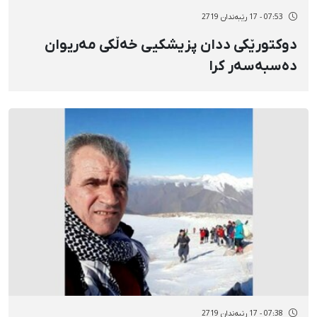
07:53 - 17 رێبەندان 2719
دوکتورێکی ددان پزیشکیی خەڵکی مەریوان
دەسبەسەر کرا
07:38 - 17 رێبەندان 2719