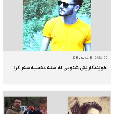
08:12 - 19 رێبەندان 2719
خوێندکارێکی شنۆیی لە سنە دەسبەسەر کرا