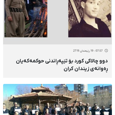
07:57 - 19 رێبەندان 2719
دوو چالاکی کورد بۆ تێپەڕاندنی حوکمەکەیان
ڕەوانەی زیندان کران