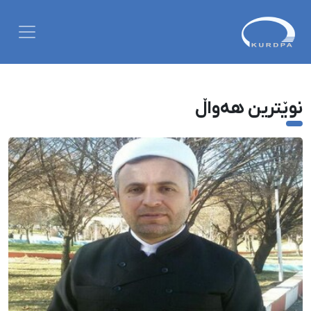
نوێترین هەواڵ