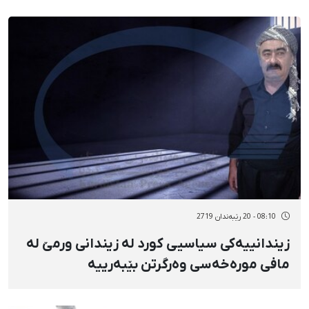
08:10 - 20 رێبەندان 2719
زیندانییەکی سیاسیی کورد لە زیندانی ورمێ لە
مافی مورەخەسی وەرگرتن بێبەرییە