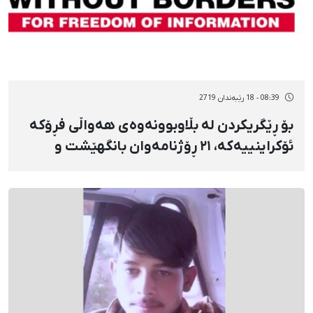
08:39 - 18 رێبەندان 2719
بۆ ڕێگریکردن لە بڵاوبوونەوەی هەواڵی فڕۆکە
ئۆکراینییەکە، ٢١ ڕۆژنامەوان بانگهێشت و
هەڕەشەیان لێکراوە