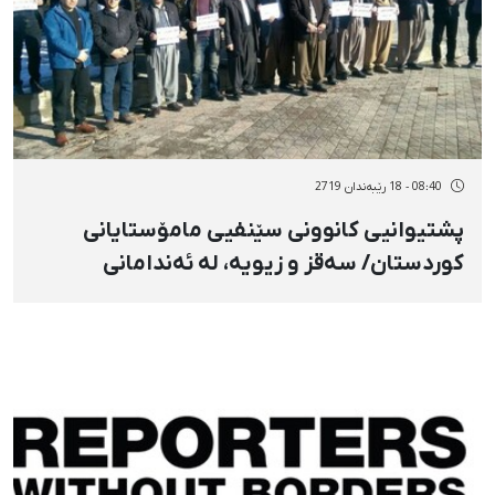
08:40 - 18 رێبەندان 2719
پشتیوانیی کانوونی سێنفیی مامۆستایانی
کوردستان/ سەقز و زیویە، لە ئەندامانی
ئەنجومەنی مامۆستایانی خوراسانی باکوور