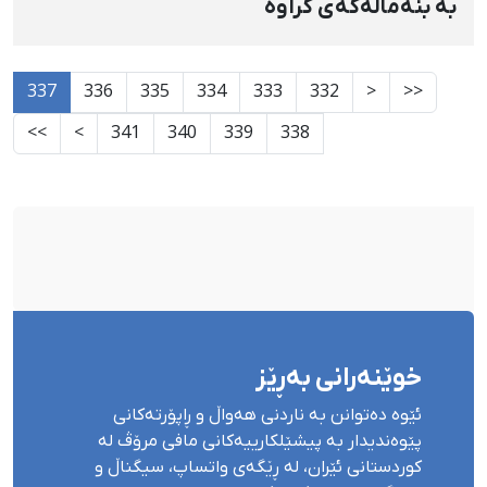
بە بنەماڵەکەی کراوە
337
336
335
334
333
332
<
<<
>>
>
341
340
339
338
خوێنەرانی بەڕێز
ئێوە دەتوانن بە ناردنی هەواڵ و ڕاپۆرتەکانی
پێوەندیدار بە پیشێلکارییەکانی مافی مرۆڤ لە
کوردستانی ئێران، لە ڕێگەی واتساپ، سیگناڵ و