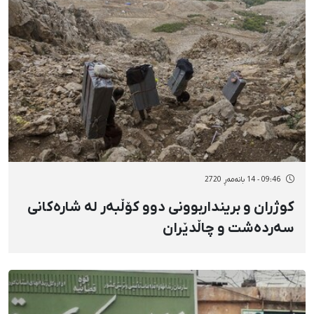
09:46 - 14 بانەمەڕ 2720
کوژران و برینداربوونی دوو کۆڵبەر لە شارەکانی
سەردەشت و چاڵدێران