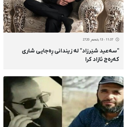
11:37 - 13 بانەمەڕ 2720
"سەعید شێرزاد" لە زیندانی ڕەجایی شاری
کەرەج ئازاد کرا