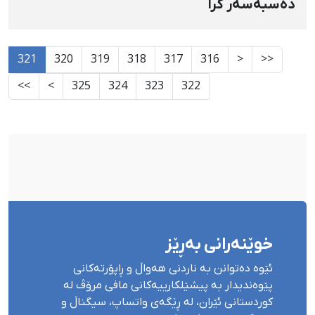
دەسبەسەر کرا
321
320
319
318
317
316
<
<<
>>
>
325
324
323
322
خوێنەرانی بەڕێز
ئێوە دەتوانن بە ناردنی هەواڵ و ڕاپۆرتەکانی
پێوەندیدار بە پیشێلکارییەکانی مافی مرۆڤ لە
کوردستانی ئێران، لە ڕێگەی واتساپ، سیگناڵ و