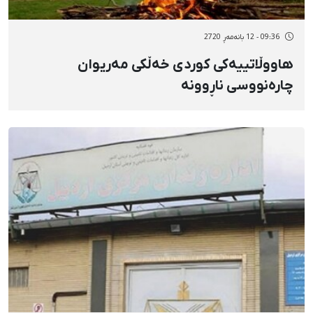
09:36 - 12 بانەمەڕ 2720
هاووڵاتییەکی کوردی خەڵکی مەریوان
چارەنووسی ناڕوونە