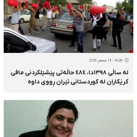
16:28 - 13 بانەمەڕ 2720
لە ساڵی ١٣٩٨دا، ٤٨٤ حاڵەتی پێشێلکردنی مافی
کرێکاران لە کوردستانی ئێران ڕووی داوە