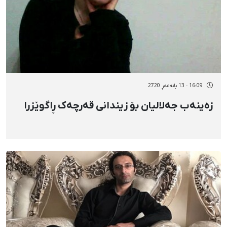
16:09 - 13 بانەمەڕ 2720
زەینەب جەلالیان بۆ زیندانی قەرچەک ڕاگوێزرا