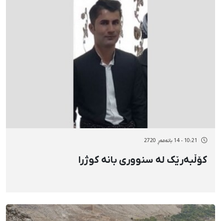
10:21 - 14 بانەمەڕ 2720
کۆڵبەرێک لە سنووری بانە کوژرا