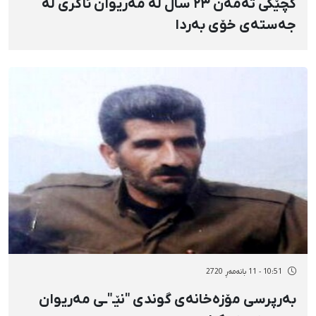
کچێکی تەمەن ٢٣ ساڵ لە مەریوان ئاگری لە
جەستەی خۆی بەردا
10:51 - 11 بانەمەڕ 2720
بەرپرسی مۆزەخانەی گوندی "نێـ"ـی مەریوان