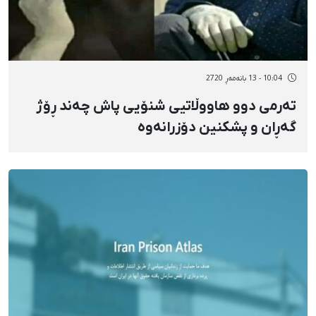
10:04 - 13 بانەمەڕ 2720
تەرمی دوو هاووڵاتیی شنۆیی پاش چەند ڕۆژ
گەڕان و پشکنین دۆزرانەوە