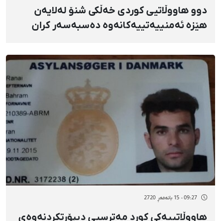
دوو هاووڵاتیی کوردی خەڵکی شنۆ لەلایەن
هێزە ئەمنییەتییەکانەوە دەسبەسەر کران
09:27 - 15 بانەمەڕ 2720
هاووڵاتییەکی کورد مەترسیی دیپۆرتکردنەوەی