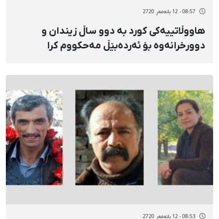
08:57 - 12 بانەمەڕ 2720
هاووڵاتییەکی کورد بە دوو ساڵ زیندان و
دوورخرانەوە بۆ ئەردەبێڵ مەحکووم کرا
08:53 - 12 بانەمەڕ 2720