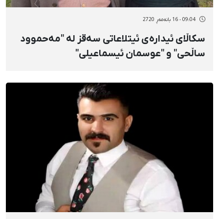
09:04 - 16 بانەمەڕ 2720
سکاڵای ئیدارەی ئیتلاعاتی سەقز لە "مەحموود
ساڵحی" و "عوسمان ئیسماعیلی"