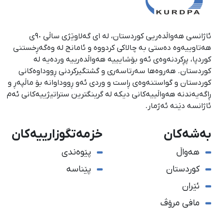
ئاژانسی هەواڵدەریی کوردستان، لە ١ی گەلاوێژی ساڵی ٩٠ی
هەتاوییەوە دەستی بە چالاکی کردووە و ئامانج لە وەگەڕخستنی
كوردپا، پڕكردنەوەی ئەو بۆشایییە هەواڵدەرییە وردەیە لە
كوردستان. هەروەها سەرتاسەری و گشتگیركردنی ڕووداوەكانی
كوردستان و گواستنەوەی ڕاست و وردی ئەو ڕووداوانە بۆ ماڵپەڕ و
ڕاگەیەندنە هەواڵییەكانی دیكە لە گرینگترین ستراتیژییەكانی ئەم
ئاژانسە دێنە ئەژمار.
بەشەکان
خزمەتگوزارییەکان
هەواڵ
پێوەندی
کوردستان
پێناسە
ئێران
مافی مرۆڤ