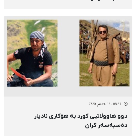
08:37 - 15 بانەمەڕ 2720
دوو هاووڵاتیی کورد بە هۆکاری نادیار
دەسبەسەر کران