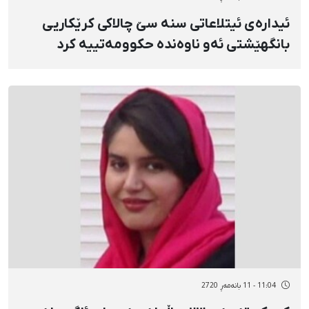
ئیدارەی ئیتلاعاتی سنە سێ چالاکی کرێکاریی
بانگهێشتی ئەو ناوەندە حکوومەتییە کرد
11:04 - 11 بانەمەڕ 2720