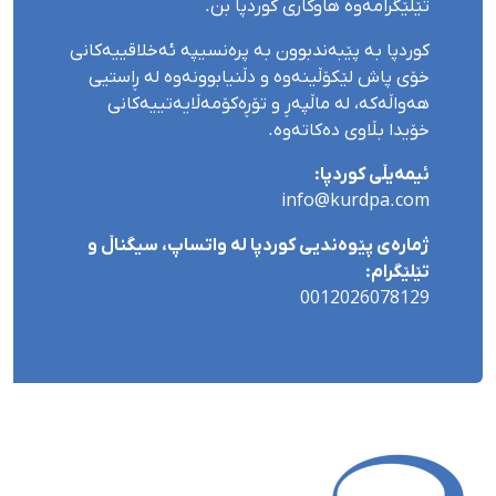
تێلێگرامەوە هاوکاری کوردپا بن.
کوردپا بە پێبەندبوون بە پرەنسیپە ئەخلاقییەکانی
خۆی پاش لێکۆڵینەوە و دڵنیابوونەوە لە ڕاستیی
هەواڵەکە، لە ماڵپەڕ و تۆڕەکۆمەڵایەتییەکانی
خۆیدا بڵاوی دەکاتەوە.
ئیمەیڵی کوردپا:
info@kurdpa.com
ژمارەی پێوەندیی کوردپا لە واتساپ، سیگناڵ و
تێلێگرام:
0012026078129