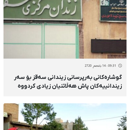
09:31 - 14 بانەمەڕ 2720
گوشارەکانی بەرپرسانی زیندانی سەقز بۆ سەر
زیندانییەکان پاش هەڵاتنیان زیادی کردووە