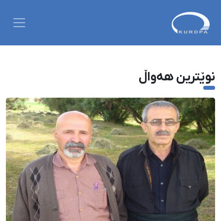
نوێترین هەواڵ