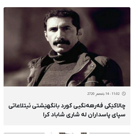
11:02 - 14 بانەمەڕ 2720
چالاکێکی فەرهەنگیی کورد بانگهێشتی ئیتلاعاتی
سپای پاسداران لە شاری شاباد کرا