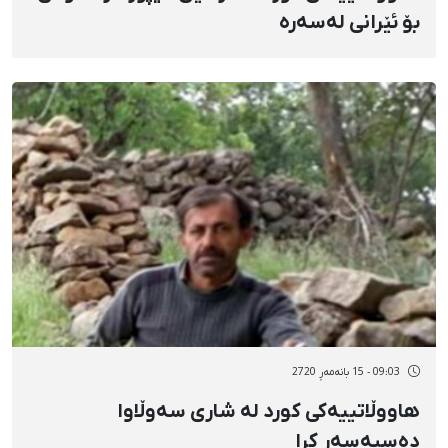
بۆ ئێرانی لەسەرە
09:03 - 15 بانەمەڕ 2720
هاووڵاتییەکی کورد لە شاری سەوڵاوا
دەسبەسەر کرا