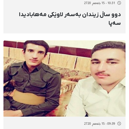
10:31 - 15 بانەمەڕ 2720
دوو ساڵ زیندان بەسەر لاوێکی مەهابادیدا
سەپا
09:39 - 15 بانەمەڕ 2720