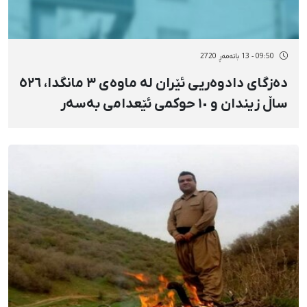
09:50 - 13 بانەمەڕ 2720
دەزگای دادوەریی ئێران لە ماوەی ٣ مانگدا، ٥٢٦
ساڵ زیندان و ١٠ حوکمی ئێعدامی بەسەر
هاووڵاتییاندا سەپاندووە