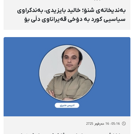
بەندیخانەی شنۆ؛ خالید بایزیدی، بەندکراوی
سیاسیی کورد بە دۆخی قەیراناوی دڵی بۆ
بەشی چاوەدێریی تایبەت ڕاگوێزرا
05:16 - 16 خەزەڵوەر 2725