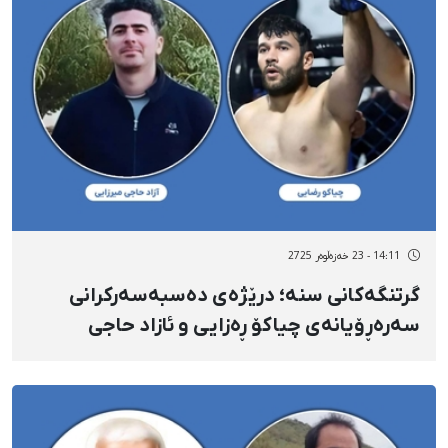
14:11 - 23 خەزەڵوەر 2725
گرتنگەکانی سنە؛ درێژەی دەسبەسەرکرانی
سەرەڕۆیانەی چیاکۆ ڕەزایی و ئازاد حاجی
میرزایی سەرەڕای تێپەڕبوونی چەند حەفتە