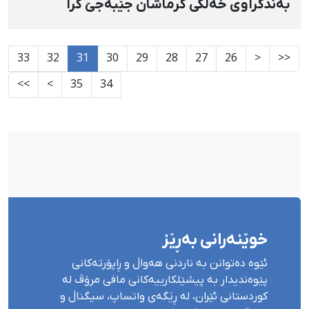
بەندکراوی خەڵکی کرماشان جێبەجێ کرا
33
32
31
30
29
28
27
26
<
<<
>>
>
35
34
خوێنەرانی بەڕێز
ئێوە دەتوانن بە ناردنی هەواڵ و ڕاپۆرتەکانی
پێوەندیدار بە پیشێلکارییەکانی مافی مرۆڤ لە
کوردستانی ئێران، لە ڕێگەی واتساپ، سیگناڵ و