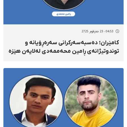
04:53 - 23 خەزەڵوەر 2725
کامێران؛ دەسبەسەرکرانی سەرەڕۆیانە و
توندوتیژانەی ڕامین محەممەدی لەلایەن هێزە
ئەمنییەتییەکانەوە