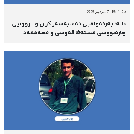
15:11 - 7 سەرماوەز 2725
بانە؛ بەردەوامیی دەسبەسەر کران و ناڕوونیی
چارەنووسی مستەفا قەوسی و محەممەد
ڕەشیدزادە