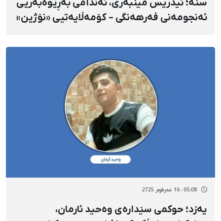
سنە؛ ئیدریس مینبەری، ئەندامی بەڕێوەبەریی
ئەنجومەنی فەرهەنگی – کۆمەڵایەتیی «نۆژین»
بە مەبەستی جێبەجێکرانی حوکمەکەی بانگ کرا
05:08 - 16 خەزەڵوەر 2725
یەزد؛ حوکمی سێدارەی وەحید ئارمان،