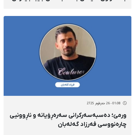
سزای ٦ مانگ بەندکران ڕەوانەی بەندیخانە کرا
01:08 - 26 خەزەڵوەر 2725
ورمێ؛ دەسبەسەرکرانی سەرەڕۆیانە و ناڕوونیی
چارەنووسی فەرزاد گەلەبان