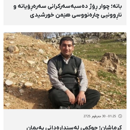
بانە؛ چوار ڕۆژ دەسبەسەرکرانی سەرەڕۆیانە و
ناڕوونیی چارەنووسی هێمن خورشیدی
01:25 - 30 خەزەڵوەر 2725
کرماشان؛ حوکمی لەسێدارەدانی پەیمان