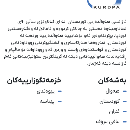
ئاژانسی هەواڵدەریی کوردستان، لە ١ی گەلاوێژی ساڵی ٩٠ی
هەتاوییەوە دەستی بە چالاکی کردووە و ئامانج لە وەگەڕخستنی
كوردپا، پڕكردنەوەی ئەو بۆشایییە هەواڵدەرییە وردەیە لە
كوردستان. هەروەها سەرتاسەری و گشتگیركردنی ڕووداوەكانی
كوردستان و گواستنەوەی ڕاست و وردی ئەو ڕووداوانە بۆ ماڵپەڕ و
ڕاگەیەندنە هەواڵییەكانی دیكە لە گرینگترین ستراتیژییەكانی ئەم
ئاژانسە دێنە ئەژمار.
بەشەکان
خزمەتگوزارییەکان
هەواڵ
پێوەندی
کوردستان
پێناسە
ئێران
مافی مرۆڤ