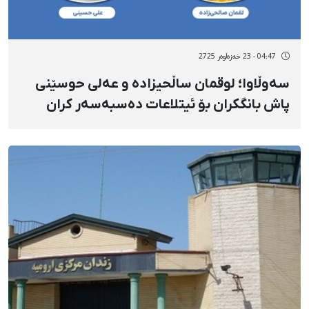
04:47 - 23 خەزەڵوەر 2725
سەوڵاوا؛ لوقمان ساڵحیزادە و عەلی حوسێنی
پاش بانگکران بۆ ئیتلاعات دەسبەسەر کران