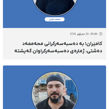
05:00 - 23 خەزەڵوەر 2725
کامێران؛ بە دەسبەسەرکرانی محەممەد
دەشتی، ژمارەی دەسبەسەرکراوان گەیشتە
دوو کەس