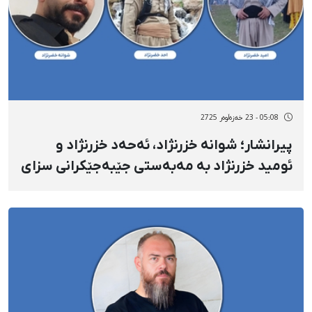
05:08 - 23 خەزەڵوەر 2725
پیرانشار؛ شوانە خزرنژاد، ئەحەد خزرنژاد و
ئومید خزرنژاد بە مەبەستی جێبەجێکرانی سزای
بەندکرانەکەیان بۆ بەندیخانەی نەغەدە
ڕاگوێزران