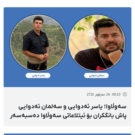
00:53 - 26 خەزەڵوەر 2725
سەوڵاوا؛ یاسر ئەدوایی و سەلمان ئەدوایی
پاش بانگکران بۆ ئیتلاعاتی سەوڵاوا دەسبەسەر
کران