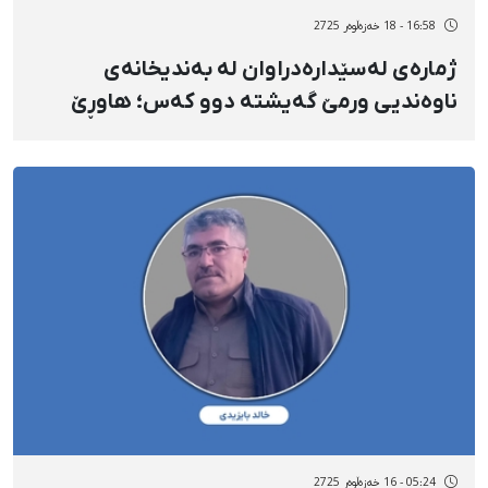
16:58 - 18 خەزەڵوەر 2725
ژمارەی لەسێدارەدراوان لە بەندیخانەی
ناوەندیی ورمێ گەیشتە دوو کەس؛ هاوڕێ
جیهان‌ئارا لە سێدارە درا
05:24 - 16 خەزەڵوەر 2725