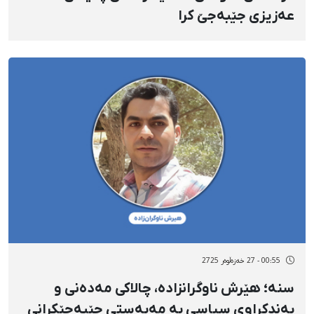
عەزیزی جێبەجێ کرا
00:55 - 27 خەزەڵوەر 2725
سنە؛ هێرش ناوگرانزادە، چالاکی مەدەنی و
بەندکراوی سیاسی بە مەبەستی جێبەجێکرانی