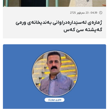
04:39 - 23 خەزەڵوەر 2725
ژمارەی لەسێدارەدراوانی بەندیخانەی ورمێ
گەیشتە سێ کەس