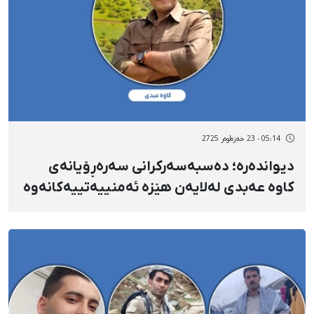
05:14 - 23 خەزەڵوەر 2725
دیواندەرە؛ دەسبەسەرکرانی سەرەڕۆیانەی
کاوە عەبدی لەلایەن هێزە ئەمنییەتییەکانەوە