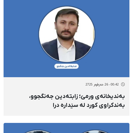
00:42 - 26 خەزەڵوەر 2725
بەندیخانەی ورمێ؛ زابتەدین جەنگجوو،
بەندکراوی کورد لە سێدارە درا