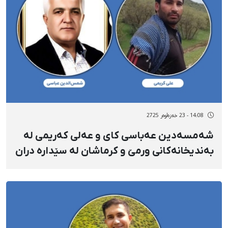
14:08 - 23 خەزەڵوەر 2725
شەمسەدین عەباسی کای و عەلی کەریمی لە
بەندیخانەکانی ورمێ و کرماشان لە سێدارە دران