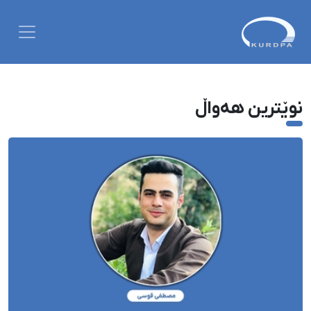
نوێترین هەواڵ