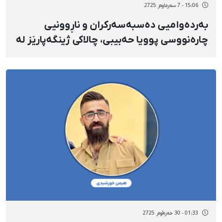
15:06 - 7 سەرماوەز 2725
بەردەوامیی دەسبەسەرکران و ناڕوونیی
چارەنووسی پوویا حەبیبی، چالاکی ژینگەپارێز لە
سنە
01:33 - 30 خەزەڵوەر 2725