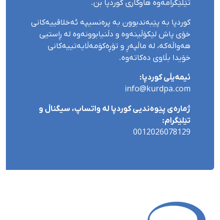
تێلێگرامەوە هاوکاری کوردپا بن.
کوردپا بە پێبەندبوون بە پرەنسیپە ئەخلاقییەکانی
خۆی پاش لێکۆڵینەوە و دڵنیابوونەوە لە ڕاستیی
هەواڵەکە، لە ماڵپەڕ و تۆڕەکۆمەڵایەتییەکانی
خۆیدا بڵاوی دەکاتەوە.
ئیمەیڵی کوردپا:
info@kurdpa.com
ژمارەی پێوەندیی کوردپا لە واتساپ، سیگناڵ و
تێلێگرام:
0012026078129