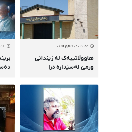
09:22 - 27 گەلاوێژ 2720
14:51 - 26 گە
هاووڵاتییەک لە زیندانی
برین
ورمێ لەسێدارە درا
دەسب
کۆڵب