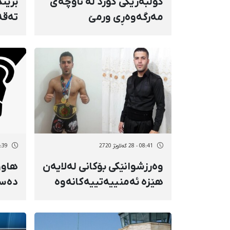
کۆڵبەرێکی کورد لە ناوچەی
برین
مەرگەوەڕی ورمێ
تەقە
دەسبەسەر کرا
حکوو
نەوس
08:41 - 28 گەلاوێژ 2720
08:39 - 28 گە
وەرزشوانێکی بۆکانی لەلایەن
هاوو
هێزە ئەمنییەتییەکانەوە
دەسب
دەسبەسەر کرا