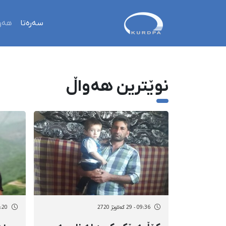
سەرەتا
هەو
نوێترین هەواڵ
09:36 - 29 گەلاوێژ 2720
08:20 - 29 گە