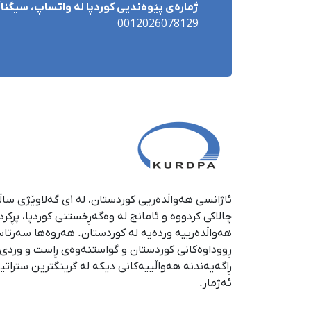
ژمارەی پێوەندیی کوردپا لە واتساپ، سیگناڵ 
0012026078129
چالاکی کردووە و ئامانج لە وەگەڕخستنی كوردپا، پڕكر
هەواڵدەرییە وردەیە لە كوردستان. هەروەها سەرتا
ڕووداوەكانی كوردستان و گواستنەوەی ڕاست و وردی ئە
ڕاگەیەندنە هەواڵییەكانی دیكە لە گرینگترین ستراتی
ئەژمار.