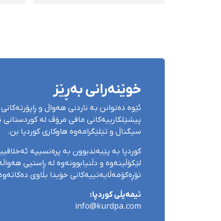
دەسبەسەرداگرتنی ٦ تۆن
مەحک
داری قاچاخ لەو ناوچەیە
خوێنەرانی بەڕێز
ئێوە دەتوانن بە ناردنی هەواڵ و ڕاپۆرتەکانی 
پیشێلکارییەکانی مافی مرۆڤ لە کوردستانی ئێ
سیگناڵ و تێلێگرامەوە هاوکاری کوردپا بن.
کوردپا بە پێبەندبوون بە پرەنسیپە ئەخلاقی
لێکۆڵینەوە و دڵنیابوونەوە لە ڕاستیی هەواڵەک
تۆڕەکۆمەڵایەتییەکانی خۆیدا بڵاوی دەکاتەوە
ئیمەیڵی کوردپا:
info@kurdpa.com