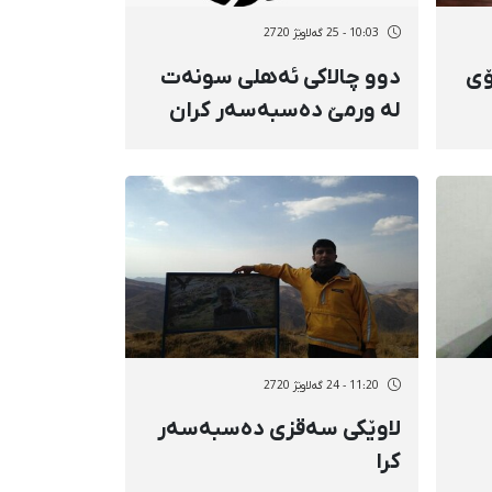
10:03 - 25 گەلاوێژ 2720
ۆی
دوو چالاکی ئەهلی سونەت
لە ورمێ دەسبەسەر کران
ا
11:20 - 24 گەلاوێژ 2720
لاوێکی سەقزی دەسبەسەر
کرا