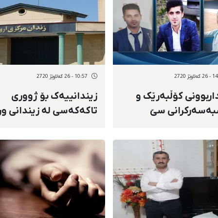
لاوێژ 2720
10:57 - 26 گەلاوێژ 2720
داربوونی کۆڵبەرێک و
زیندانییەک بۆ ژووری
ەسەرکرانی سێ
تاکەکەسی لە زیندانی و
ەری دیکە
ڕاگوێزرا