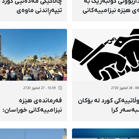
داربوونی کۆڵبەرێک بە
چالاکێکی مەدەنیی کورد ب
ی هێزە نیزامییەکانی
تێپەڕاندنی ماوەی
مەت لە سنووری
زیندانییەکەی ڕەوانەی
وود
دێزڵاوای کرماشان کرا
لاوێژ 2720
15:59 - 27 گەلاوێژ 2720
ڵاتییەکی کورد لە بۆکان
فەرماندەی هێزە
ەسەر کرا
نیزامییەکانی خوراسان:
بانگەواز بۆ ناڕەزایەتی لە
پارێزگایە سێ بەرابەر زیا
کردووە