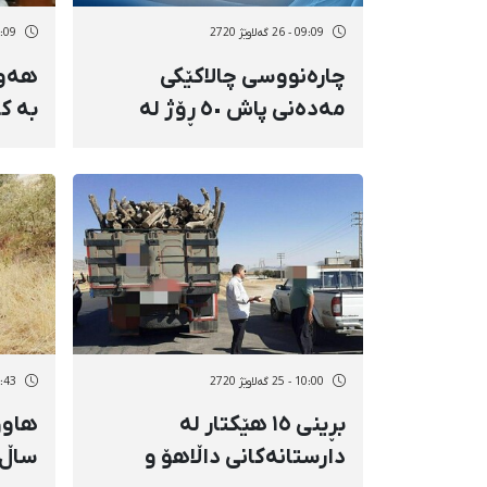
09:09 - 26 گەلاوێژ 2720
15:09 - 25 گە
چارەنووسی چالاکێکی
هەوا
مەدەنی پاش ٥٠ ڕۆژ لە
بە کو
دەسبەسەرکرانی هێشتا
کۆڵب
ناڕوونە
10:00 - 25 گەلاوێژ 2720
09:43 - 25 گە
بڕینی ١٥ هێکتار لە
دارستانەکانی داڵاهۆ و
ساڵ 