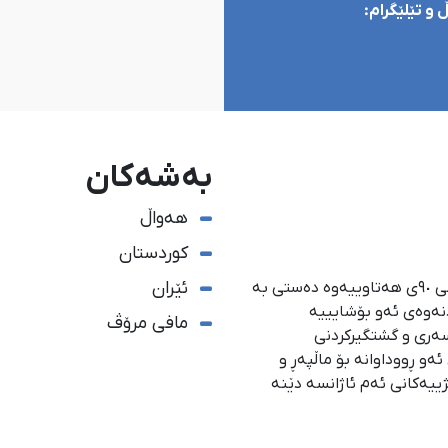
و تێلێگرام:
بەشەکان
هەواڵ
کوردستان
ئێران
ئاژانسی هەواڵدەریی کوردستان، لە ١ی گەلاوێژی ساڵی ٩٠ی هەتاوییەوە دەستی بە
دنەوەی ئەو بۆشایییە
مافی مرۆڤ
سەری و گشتگیركردنی
و ڕووداوانە بۆ ماڵپەڕ و
ژییەكانی ئەم ئاژانسە دێنە