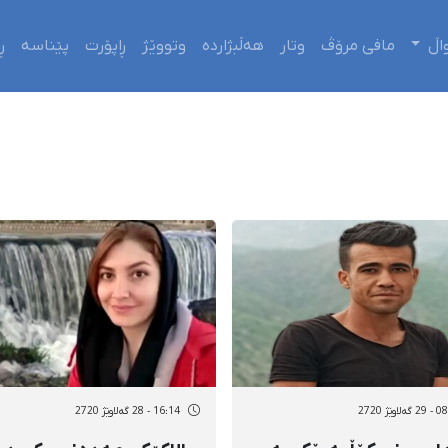
اڵ
مافی مرۆڤ
وتار
هەڵبژاردە
وتووێژ
ڕاپۆرت
پێناسە
ڕ
لاوێژ 2720
16:14 - 28 گەلاوێژ 2720