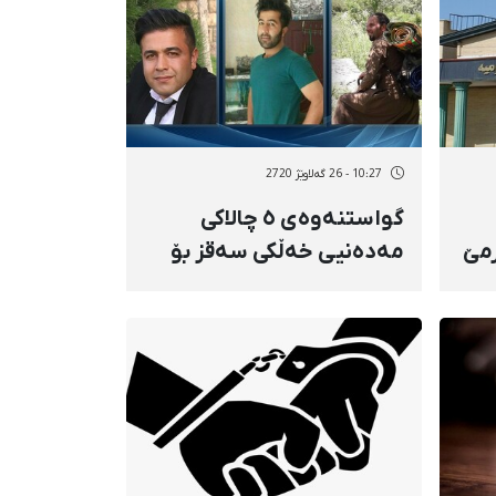
10:27 - 26 گەلاوێژ 2720
گواستنەوەی ٥ چالاکی
رمێ
مەدەنیی خەڵکی سەقز بۆ
ئیدارەی ئیتلاعاتی سنە