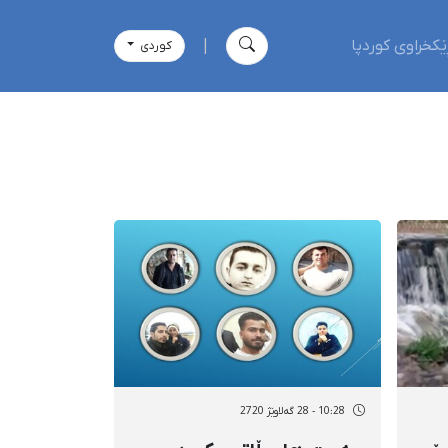
ێکخراوی کوردپا
|
كوردی
10:28 - 28 گەلاوێژ 2720