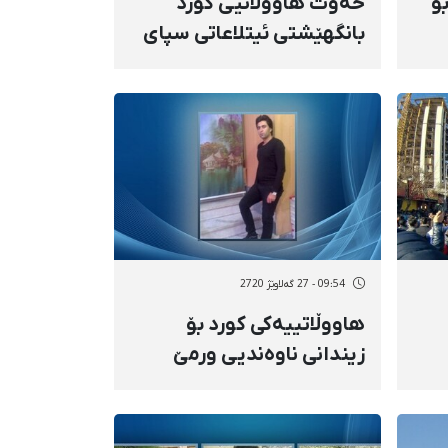
ۆ
حەوت هاووڵاتیی کورد
بانگهێشتی ئیتلاعاتی سپای
پاسداران کران
09:54 - 27 گەلاوێژ 2720
هاووڵاتییەکی کورد بۆ
زیندانی ناوەندیی ورمێ
و
ڕاگوێزرا
دی