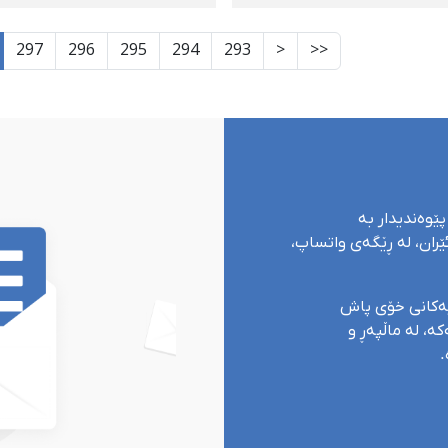
ووم کرا
شوێنێکی نادیار ڕاگوێزرا
297
296
295
294
293
<
<<
پێوەندیدار بە
ران، لە ڕێگەی واتساپ،
یەکانی خۆی پاش
ە، لە ماڵپەڕ و
.