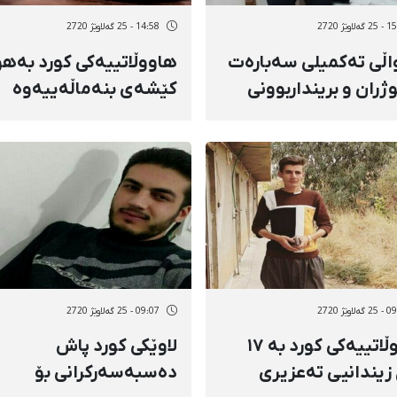
لاوێژ 2720
14:58 - 25 گەلاوێژ 2720
ڵی تەکمیلی سەبارەت
هاووڵاتییەکی کورد بەه
ژران و برینداربوونی
کێشەی بنەماڵەییەوە
ەران لە سنووری ورمێ
کۆتایی بە ژیانی خۆی هێن
لاوێژ 2720
09:07 - 25 گەلاوێژ 2720
هاووڵاتییەکی کورد بە ١٧
لاوێکی کورد پاش
زیندانیی تەعزیری
دەسبەسەرکرانی بۆ