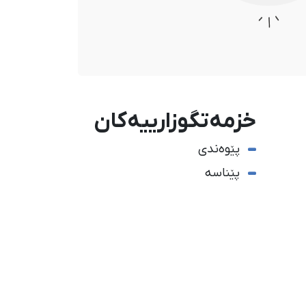
خزمەتگوزارییەکان
پێوەندی
پێناسە