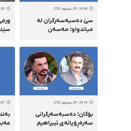
23:44 - 29 سەرماوەز 2725
23:36 - 29 سەر
سێ دەسبەسەرکران لە
ورمێ
میاندواو؛ حەسەن
سێدر
ڕەمەزانی، بەهمەن
بەند
ئەحمەدزادە و سالار
"سیخ
ئوستادئەحمەدی
ئیسر
ورمێ
23:14 - 29 سەرماوەز 2725
23:07 - 29 سەر
بۆکان؛ دەسبەسەرکرانی
بەند
سەرەڕۆیانەی ئیبراهیم
عەبد