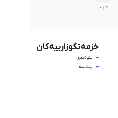
خزمەتگوزارییەکان
پێوەندی
پێناسە