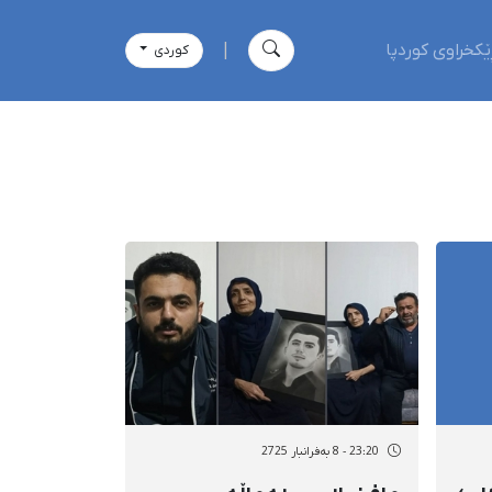
ێکخراوی کوردپا
|
كوردی
23:20 - 8 بەفرانبار 2725