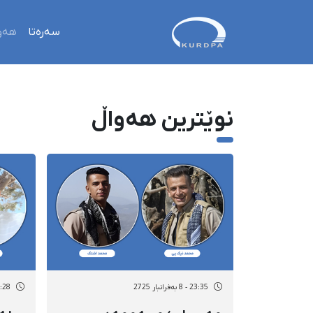
سەرەتا
هەو
نوێترین هەواڵ
23:35 - 8 بەفرانبار 2725
23:28 - 8 بەفر