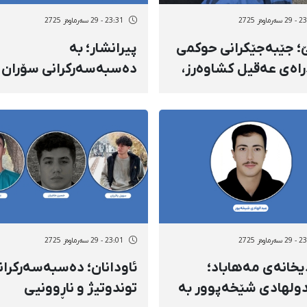
ماوەز 2725
23:31 - 29 سەرماوەز 2725
؛ جێبەجێکرانی حوکمی
پیرانشار؛ بە
اەی عەقیل کشاوەرز،
دەسبەسەرکرانی سۆران
کراوی تۆمەتبار بە
دوورجەدوور، ژمارەی
وڕی بە قازانجی
دەسبەسەرکراوانی ئەم
ائیل" لە بەندیخانەی
شارە گەیشتە ٥ کەس
ماوەز 2725
23:01 - 29 سەرماوەز 2725
یخانەی مەهاباد؛
ئاودانان؛ دەسبەسەرکران
ولهادی شێخەپوور بە
توندوتیژ و ناڕوونیی