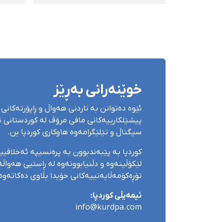
مەردانی و ڕەسووڵ یادیار و
ڕاوە
ڕاگواستنیان بۆ شوێنی
پێڕا
نادیار
گیان
خوێنەرانی بەڕێز
ئێوە دەتوانن بە ناردنی هەواڵ و ڕاپۆرتەکانی 
پیشێلکارییەکانی مافی مرۆڤ لە کوردستانی ئێ
سیگناڵ و تێلێگرامەوە هاوکاری کوردپا بن.
کوردپا بە پێبەندبوون بە پرەنسیپە ئەخلاقی
لێکۆڵینەوە و دڵنیابوونەوە لە ڕاستیی هەواڵەک
تۆڕەکۆمەڵایەتییەکانی خۆیدا بڵاوی دەکاتەوە
ئیمەیڵی کوردپا:
info@kurdpa.com