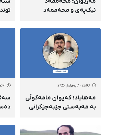
مەریوان؛ محەممەد
سنە؛
نیک‌پەی و محەممەد
توند
ئەشتەک بە مەبەستی
سەبا
جێبەجێکرانی حوکمەکانیان
بێڕێ
لە پێوەندی لەگەڵ نەورۆزی
گیان
کوردستاندا بۆ بەندیخانە
ژینگە
ڕاگوێزران
23:03 - 7 بەفرانبار 2725
14:07 - 3 بەفر
مەهاباد؛ کەیوان مامەگوڵی
سەقز
بە مەبەستی جێبەجێکرانی
دەسب
حوکمەکەی بۆ بەندیخانەی
چارە
مەهاباد ڕاگوێزرا
وەیس