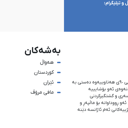
و تێلێگرام:
بەشەکان
هەواڵ
کوردستان
ئێران
ئاژانسی هەواڵدەریی کوردستان، لە ١ی گەلاوێژی ساڵی ٩٠ی هەتاوییەوە دەستی بە
دنەوەی ئەو بۆشایییە
مافی مرۆڤ
سەری و گشتگیركردنی
و ڕووداوانە بۆ ماڵپەڕ و
ژییەكانی ئەم ئاژانسە دێنە