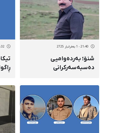
21:40 - 1 بەفرانبار 2725
21:32 - 1 بەفر
شنۆ؛ بەردەوامیی
تیکا
دەسبەسەرکرانی
ڕاگو
سەرەڕۆیانە و ناڕوونیی
بە م
چارەنووسی ئیسماعیل
حوکم
سەیدمەحموودیان
مانگ
بەند