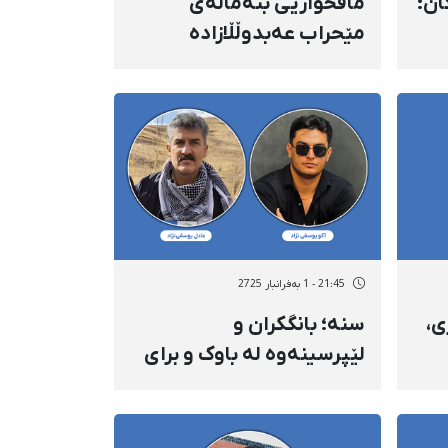
ان؛
مافخوازیی بنەماڵەی
مێحراب عەبدوڵڵازادە
بەندکراوی سیاسیی
مەحکووم بە سێدارە؛
فریامان کەون، مێحراب
بێتاوانە
21:45 - 1 بەفرانبار 2725
ی،
سنە؛ بانگکران و
لێپرسینەوە لە باوک و برای
را
چیاکۆ یووسفی‌نژاد، چالاکی
ژینگەپارێزی خەڵکی سنە