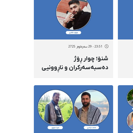
23:51 - 29 سەرماوەز 2725
شنۆ؛ چوار ڕۆژ
دەسبەسەرکران و ناڕوونیی
چارەنووسی مەولوود
خالیدی