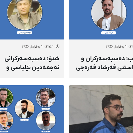
انبار 2725
21:24 - 1 بەفرانبار 2725
ب؛ دەسبەسەرکران و
شنۆ؛ دەسبەسەرکرانی
استنی فەرشاد فەرەجی
نەجمەدین ئێلیاسی و
ەبەستی جێبەجێکرانی
ڕاگواستنی بۆ شوێنێکی
ی یەک ساڵ و دوو
نادیار
 بەندکران بۆ
یخانەی میاندواو