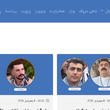
اڵ
مافی مرۆڤ
وتار
هەڵبژاردە
وتووێژ
ڕاپۆرت
پێناسە
ڕ
انبار 2725
23:22 - 8 بەفرانبار 2725