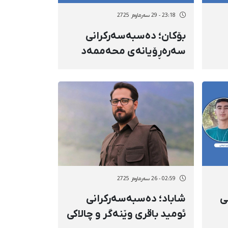
23:18 - 29 سەرماوەز 2725
بۆکان؛ دەسبەسەرکرانی
سەرەڕۆیانەی محەممەد
عەباسی و عوبەید سووری
لەلایەن هێزە
ئەمنییەتییەکانەوە
02:59 - 26 سەرماوەز 2725
ی
شاباد؛ دەسبەسەرکرانی
ئومید باقری وێنەگر و چالاکی