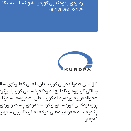
ژمارەی پێوەندیی کوردپا لە واتساپ، سیگناڵ 
0012026078129
چالاکی کردووە و ئامانج لە وەگەڕخستنی كوردپا، پڕكر
هەواڵدەرییە وردەیە لە كوردستان. هەروەها سەرتا
ڕووداوەكانی كوردستان و گواستنەوەی ڕاست و وردی ئە
ڕاگەیەندنە هەواڵییەكانی دیكە لە گرینگترین ستراتی
ئەژمار.