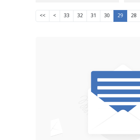
مەدەنیی کورد و ڕاگواستنی
بۆ شوێنێکی نادیار
>>
>
33
32
31
30
29
28