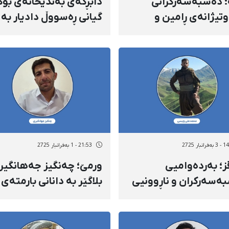
 دەسبەسەرکرانی
دابڕگەی بەندیخانەی بۆک
وتیژانەی ڕامین و
گیانی ڕەسووڵ دادیار بە
ح ساڵحی لەگەڵ
ئەشکەنجەی توند و
زی بە
بێبەریکردنی پزیشکی لە
لەدەستداوانی
مەترسیی جیدیدایە
پارێز
انبار 2725
21:53 - 1 بەفرانبار 2725
؛ بەردەوامیی
ورمێ؛ چەنگیز جەهانگیر
ەسەرکران و ناڕوونیی
بلاگێر بە دانانی بارمتەی
نووسی محەممەدعەلی
یەک میلیارد تمەنی ئازاد ک
ی، چالاکی ژینگەپارێز