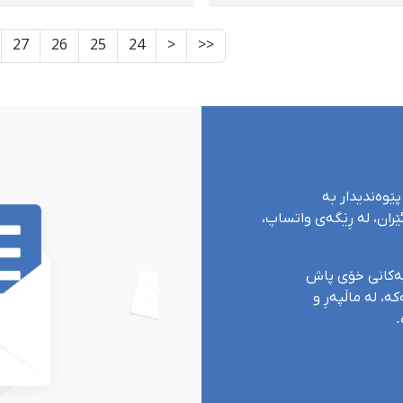
ستانی دڵ بە هۆی
چارەنووسی سوهەیل
نەگەیشتنی پزیشکی
پاکڕەزان، ئیلیا ئیمانی و
27
26
25
24
<
<<
ی لەدەست دا
حوسێن حاجیان
پێوەندیدار بە
ران، لە ڕێگەی واتساپ،
یەکانی خۆی پاش
ە، لە ماڵپەڕ و
.