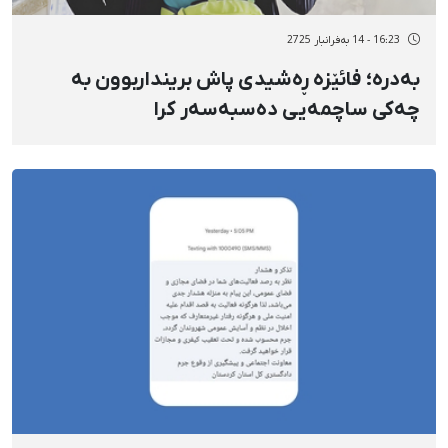
16:23 - 14 بەفرانبار 2725
بەدرە؛ فائێزە ڕەشیدی پاش برینداربوون بە
چەکی ساچمەیی دەسبەسەر کرا