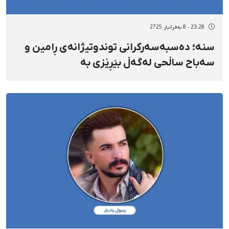
23:28 - 8 بەفرانبار 2725
سنە؛ دەسبەسەرکرانی توندوتیژانەی ڕامین و
سەباح ساڵحی لەگەڵ بێڕێزی بە
گیانلەدەستداوانی ژینگەپارێز