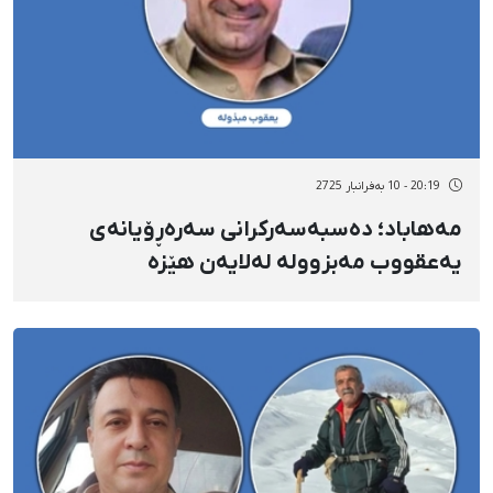
20:19 - 10 بەفرانبار 2725
مەهاباد؛ دەسبەسەرکرانی سەرەڕۆیانەی
یەعقووب مەبزووله لەلایەن هێزە
ئەمنییەتییەکانەوە