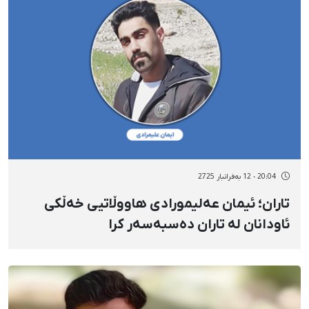
20:04 - 12 بەفرانبار 2725
تاران؛ ئیمان عەلیمورادی هاووڵاتیی خەڵكی
ئاودانان لە تاران دەسبەسەر کرا