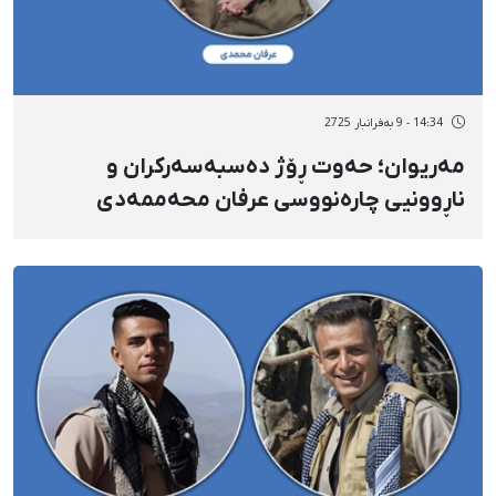
14:34 - 9 بەفرانبار 2725
مەریوان؛ حەوت ڕۆژ دەسبەسەرکران و
ناڕوونیی چارەنووسی عرفان محەممەدی