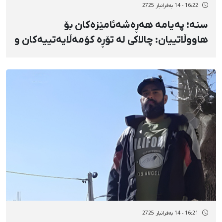
16:22 - 14 بەفرانبار 2725
سنە؛ پەیامە هەڕەشەئامێزەکان بۆ
هاووڵاتییان: چالاکی لە تۆڕە کۆمەڵایەتییەکان و
شوێنە گشتییەکان تاوانە
16:21 - 14 بەفرانبار 2725