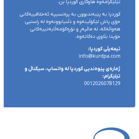
تێلێگرامەوە هاوکاری کوردپا بن.
کوردپا بە پێبەندبوون بە پرەنسیپە ئەخلاقییەکانی
خۆی پاش لێکۆڵینەوە و دڵنیابوونەوە لە ڕاستیی
هەواڵەکە، لە ماڵپەڕ و تۆڕەکۆمەڵایەتییەکانی
خۆیدا بڵاوی دەکاتەوە.
ئیمەیڵی کوردپا:
info@kurdpa.com
ژمارەی پێوەندیی کوردپا لە واتساپ، سیگناڵ و
تێلێگرام:
0012026078129