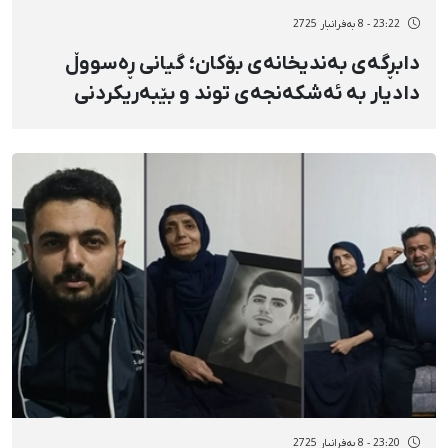
23:22 - 8 بەفرانبار 2725
دابڕگەی بەندیخانەی بۆکان؛ گیانی ڕەسووڵ
دادیار بە ئەشکەنجەی توند و بێبەریکردنی
پزیشکی لە مەترسیی جیدیدایە
23:20 - 8 بەفرانبار 2725