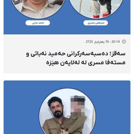
20:14 - 10 بەفرانبار 2725
سەقز؛ دەسبەسەرکرانی حەمید نەباتی و
مستەفا مسری له لەلایەن هێزە
ئەمنییەتییەکانەوە