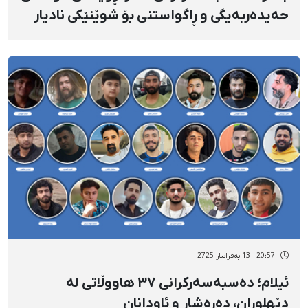
حەیدەربەیگی و ڕاگواستنی بۆ شوێنێکی نادیار
20:57 - 13 بەفرانبار 2725
ئیلام؛ دەسبەسەرکرانی ٣٧ هاووڵاتی لە
دێهلوڕان، دەرەشار و ئاودانان