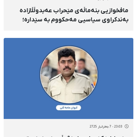
مافخوازیی بنەماڵەی مێحراب عەبدوڵڵازادە
بەندکراوی سیاسیی مەحکووم بە سێدارە؛
فریامان کەون، مێحراب بێتاوانە
23:03 - 7 بەفرانبار 2725