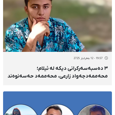
19:57 - 12 بەفرانبار 2725
٣ دەسبەسەرکرانی دیکە لە ئیلام؛
محەممەدجەواد زارعی، محەممەد حەسەنوەند
و بیژەن کەریمیان