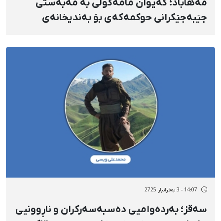
مەهاباد؛ کەیوان مامەگوڵی بە مەبەستی
جێبەجێکرانی حوکمەکەی بۆ بەندیخانەی
مەهاباد ڕاگوێزرا
14:07 - 3 بەفرانبار 2725
سەقز؛ بەردەوامیی دەسبەسەرکران و ناڕوونیی