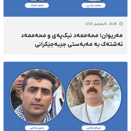
23:35 - 8 بەفرانبار 2725
مەریوان؛ محەممەد نیک‌پەی و محەممەد
ئەشتەک بە مەبەستی جێبەجێکرانی
حوکمەکانیان لە پێوەندی لەگەڵ نەورۆزی
کوردستاندا بۆ بەندیخانە ڕاگوێزران