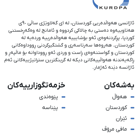
ئاژانسی هەواڵدەریی کوردستان، لە ١ی گەلاوێژی ساڵی ٩٠ی
هەتاوییەوە دەستی بە چالاکی کردووە و ئامانج لە وەگەڕخستنی
كوردپا، پڕكردنەوەی ئەو بۆشایییە هەواڵدەرییە وردەیە لە
كوردستان. هەروەها سەرتاسەری و گشتگیركردنی ڕووداوەكانی
كوردستان و گواستنەوەی ڕاست و وردی ئەو ڕووداوانە بۆ ماڵپەڕ و
ڕاگەیەندنە هەواڵییەكانی دیكە لە گرینگترین ستراتیژییەكانی ئەم
ئاژانسە دێنە ئەژمار.
بەشەکان
خزمەتگوزارییەکان
هەواڵ
پێوەندی
کوردستان
پێناسە
ئێران
مافی مرۆڤ