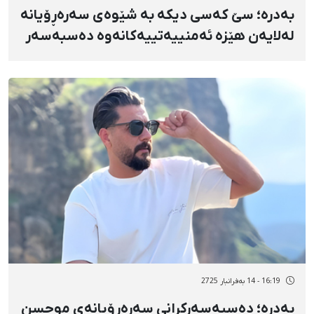
بەدرە؛ سێ کەسی دیکە بە شێوەی سەرەڕۆیانە
لەلایەن هێزە ئەمنییەتییەکانەوە دەسبەسەر
کران
16:19 - 14 بەفرانبار 2725
بەدرە؛ دەسبەسەرکرانی سەرەڕۆیانەی موحسن