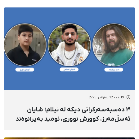
22:19 - 12 بەفرانبار 2725
٣ دەسبەسەرکرانی دیکە لە ئیلام؛ شایان
ئەسڵ‌مەرز، کوورش نووری، ئومید بەیرانوەند