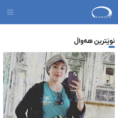
نوێترین هەواڵ