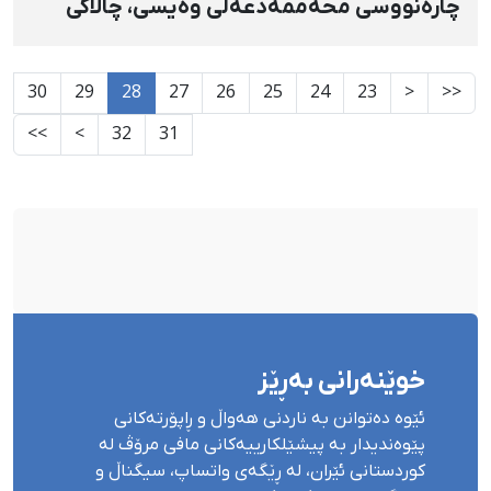
چارەنووسی محەممەدعەلی وەیسی، چالاکی
ژینگەپارێز
30
29
28
27
26
25
24
23
<
<<
>>
>
32
31
خوێنەرانی بەڕێز
ئێوە دەتوانن بە ناردنی هەواڵ و ڕاپۆرتەکانی
پێوەندیدار بە پیشێلکارییەکانی مافی مرۆڤ لە
کوردستانی ئێران، لە ڕێگەی واتساپ، سیگناڵ و