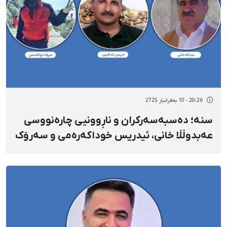
20:26 - 10 بەفرانبار 2725
سنە؛ دەسبەسەرکران و ناڕوونیی چارەنووسی
عەبدوڵڵا خانی، ئیدریس خوداکەرەمی و سەرۆک
ئەبولقاسمی