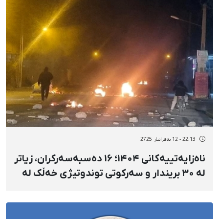
22:13 - 12 بەفرانبار 2725
ناەزایەتییەکانی ۱۴۰۴؛ ۱۶ دەسبەسەرکران، زیاتر
لە ۳۰ بریندار و سەرکوتی توندوتیژی خەڵک لە
کرماشان و ئیلام