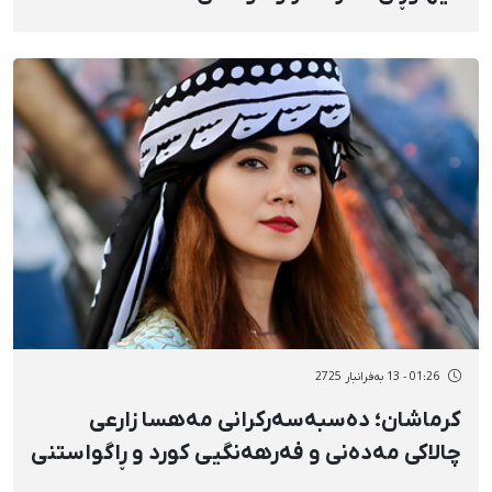
01:26 - 13 بەفرانبار 2725
کرماشان؛ دەسبەسەرکرانی مەهسا زارعی
چالاکی مەدەنی و فەرهەنگیی کورد و ڕاگواستنی
بۆ شوێنی نادیار