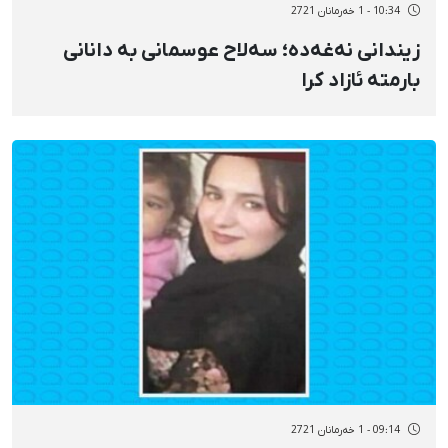
10:34 - 1 خەرمانان 2721
زیندانی نەغەدە؛ سەلاح عوسمانی بە دانانی
بارمتە ئازاد کرا
09:14 - 1 خەرمانان 2721