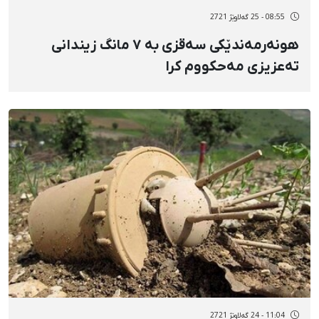
08:55 - 25 گەلاوێژ 2721
هونەرمەندێکی سەقزی بە ٧ مانگ زیندانی
تەعزیزی مەحکووم کرا
11:04 - 24 گەلاوێژ 2721