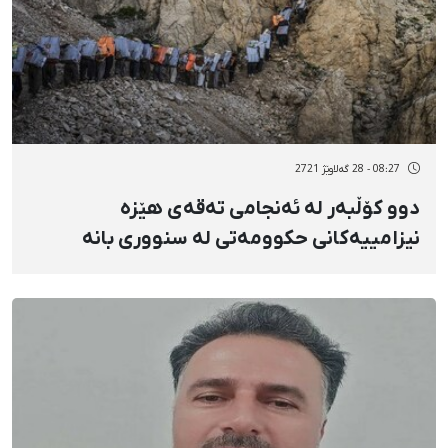
08:27 - 28 گەلاوێژ 2721
دوو کۆڵبەر لە ئەنجامی تەقەی هێزە
نیزامییەکانی حکوومەتی لە سنووری بانە
بریندار بوون