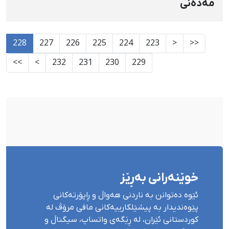
مەدەنی
228
227
226
225
224
223
<
<<
>>
>
232
231
230
229
خوێنەرانی بەڕێز
ئێوە دەتوانن بە ناردنی هەواڵ و ڕاپۆرتەکانی
پێوەندیدار بە پیشێلکارییەکانی مافی مرۆڤ لە
کوردستانی ئێران، لە ڕێگەی واتساپ، سیگناڵ و