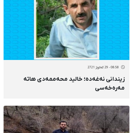
08:58 - 29 گەلاوێژ 2721
زیندانی نەغەدە؛ خالید محەممەدی هاتە
مەرەخەسی