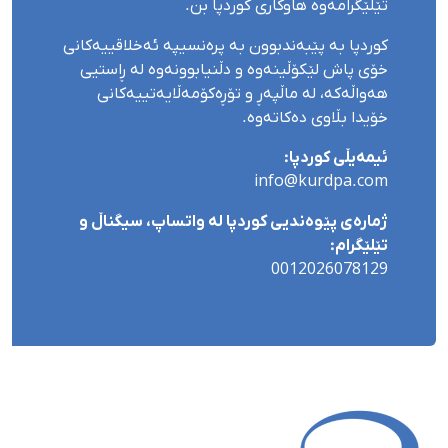
تێلێگرامەوە هاوکاری کوردپا بن.
کوردپا بە پێبەندبوون بە پرەنسیپە ئەخلاقییەکانی
خۆی پاش لێکۆڵینەوە و دڵنیابوونەوە لە ڕاستیی
هەواڵەکە، لە ماڵپەڕ و تۆڕەکۆمەڵایەتییەکانی
خۆیدا بڵاوی دەکاتەوە.
ئیمەیڵی کوردپا:
info@kurdpa.com
ژمارەی پێوەندیی کوردپا لە واتساپ، سیگناڵ و
تێلێگرام:
0012026078129