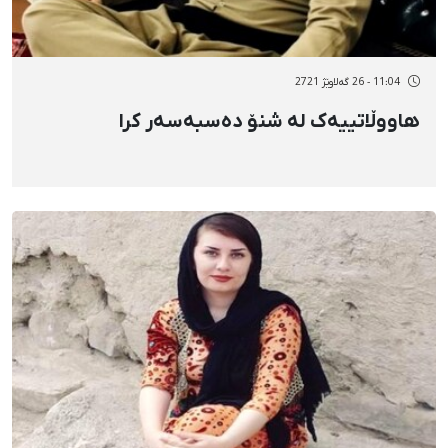
11:04 - 26 گەلاوێژ 2721
هاووڵاتییەک لە شنۆ دەسبەسەر کرا