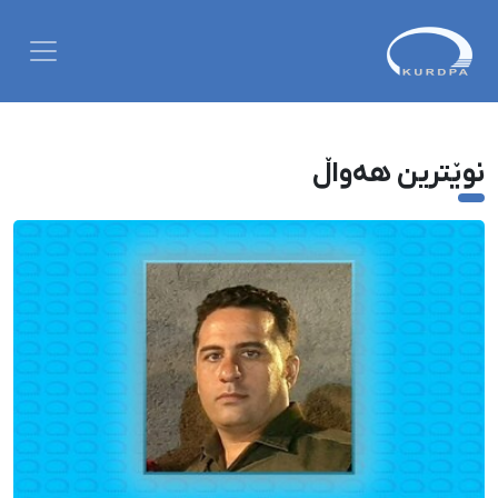
نوێترین هەواڵ