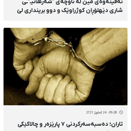
تەقینەوەی مین لە ناوچەی "شەرهانیـ"ـی
شاری دێهلۆڕان کوژراوێک و دوو برینداری لێ
کەوتەوە
09:28 - 24 گەلاوێژ 2721
تاران؛ دەسبەسەرکردنی ٧ پارێزەر و چالاکێکی