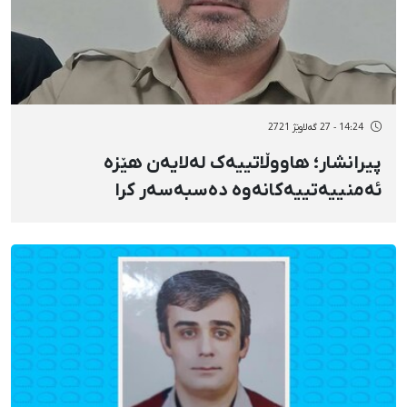
14:24 - 27 گەلاوێژ 2721
پیرانشار؛ هاووڵاتییەک لەلایەن هێزە
ئەمنییەتییەکانەوە دەسبەسەر کرا