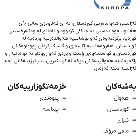
ئاژانسی هەواڵدەریی کوردستان، لە ١ی گەلاوێژی ساڵی ٩٠ی
هەتاوییەوە دەستی بە چالاکی کردووە و ئامانج لە وەگەڕخستنی
كوردپا، پڕكردنەوەی ئەو بۆشایییە هەواڵدەرییە وردەیە لە
كوردستان. هەروەها سەرتاسەری و گشتگیركردنی ڕووداوەكانی
كوردستان و گواستنەوەی ڕاست و وردی ئەو ڕووداوانە بۆ ماڵپەڕ و
ڕاگەیەندنە هەواڵییەكانی دیكە لە گرینگترین ستراتیژییەكانی ئەم
ئاژانسە دێنە ئەژمار.
بەشەکان
خزمەتگوزارییەکان
هەواڵ
پێوەندی
کوردستان
پێناسە
ئێران
مافی مرۆڤ