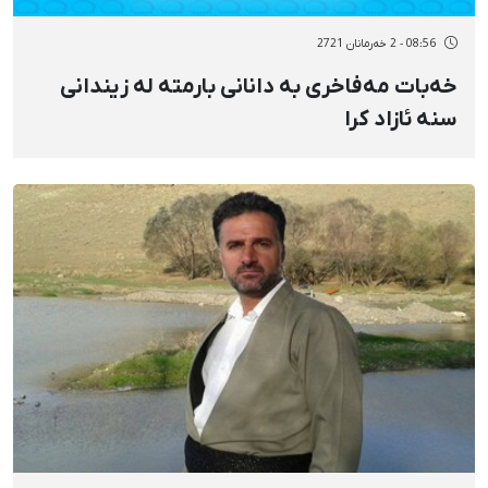
08:56 - 2 خەرمانان 2721
خەبات مەفاخری بە دانانی بارمتە لە زیندانی
سنە ئازاد کرا