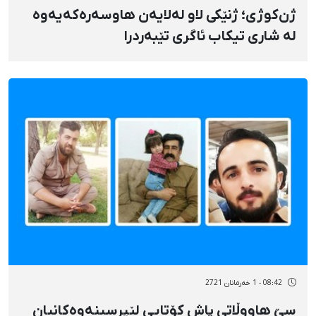
ژن‌کوژی؛ ژنێکی لاو لەلایەن هاوسەرەکەیەوە
لە شاری تیکاب ئاگری تێبەردرا
08:42 - 1 خەرمانان 2721
سێ هاووڵاتی پاش کۆتایی لێپرسینەوەکانیان