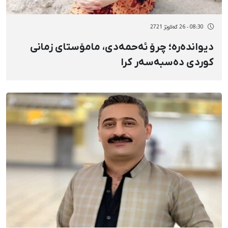
08:30 - 26 گەلاوێژ 2721
دیواندەرە؛ چرۆ ئەحمەدی، مامۆستای زمانی
کوردی دەسبەسەر کرا