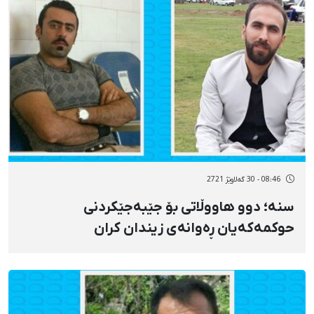
08:46 - 30 گەلاوێژ 2721
سنە؛ دوو هاووڵاتی بۆ جێبەجێکردنی
حوکمەکەیان ڕەوانەی زیندان کران