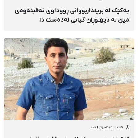
یەکێک لە برینداربووانی ڕووداوی تەقینەوەی
مین لە دێهلۆڕان گیانی لەدەست دا
09:38 - 24 گەلاوێژ 2721