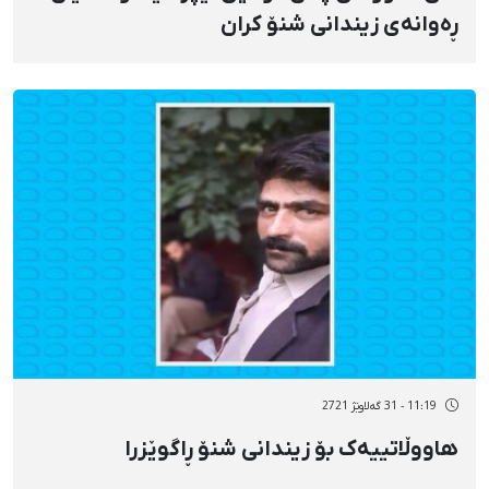
ڕەوانەی زیندانی شنۆ کران
11:19 - 31 گەلاوێژ 2721
هاووڵاتییەک بۆ زیندانی شنۆ ڕاگوێزرا