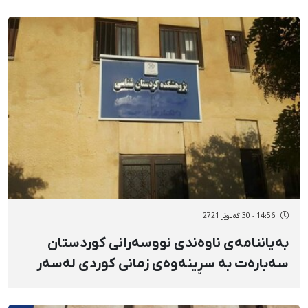
14:56 - 30 گەلاوێژ 2721
بەیاننامەی ناوەندی نووسەرانی کوردستان
سەبارەت بە سڕینەوەی زمانی کوردی لەسەر
تابلۆکانی زانکۆی کوردستان