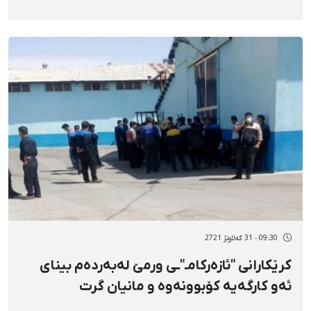
09:30 - 31 گەلاوێژ 2721
کرێکارانی "ئازەرکامـ"ـی ورمێ لەبەردەم بینای
ئەو کارگەیە کۆبوونەوە و مانیان گرت