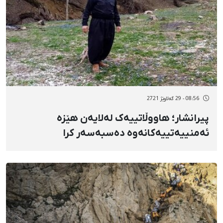
08:56 - 29 گەلاوێژ 2721
پیرانشار؛ هاووڵاتییەک لەلایەن هێزە
ئەمنییەتییەکانەوە دەسبەسەر کرا