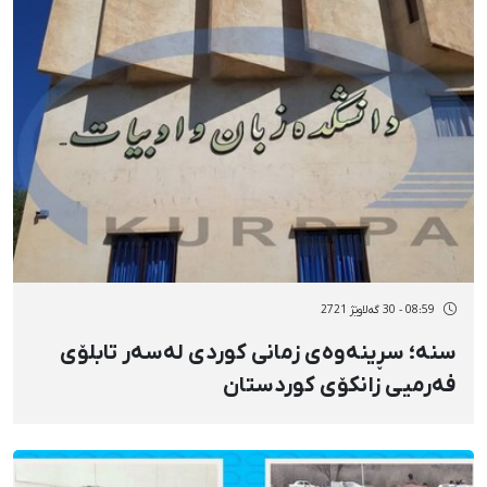
08:59 - 30 گەلاوێژ 2721
سنە؛ سڕینەوەی زمانی کوردی لەسەر تابلۆی
فەرمیی زانکۆی کوردستان