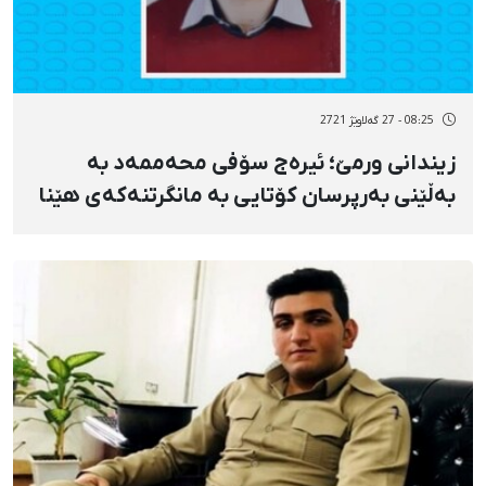
08:25 - 27 گەلاوێژ 2721
زیندانی ورمێ؛ ئیرەج سۆفی محەممەد بە
بەڵێنی بەرپرسان کۆتایی بە مانگرتنەکەی هێنا