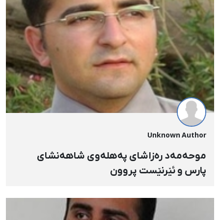
Unknown Author
موحەمەد رەزاشای پەهلەوی شاهەنشای
پارس و ئێرنێست پروون