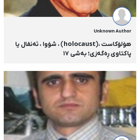
Unknown Author
هۆلۆکاست ،(holocaust) ، شۆوا ، ئه‌نفال یا
پاکتاوی ڕه‌گه‌زی؛ به‌شی ١٧