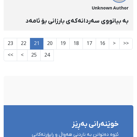
Unknown Author
بە بیانووی سەردانەکەی بارزانی بۆ ئامەد
23
22
21
20
19
18
17
16
<
<<
>>
>
25
24
خوێنەرانی بەڕێز
ئێوە دەتوانن بە ناردنی هەواڵ و ڕاپۆرتەکانی