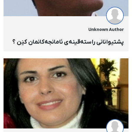
Unknown Author
پشتیوانانی راستەقینەی ئامانجەکانمان کێن ؟