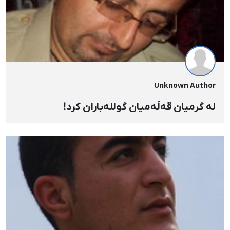
Unknown Author
لە گرمیان قەڵەمیان گوللەباران کرد!