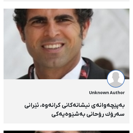
Unknown Author
به‌پێچه‌وانه‌ی نیشانه‌كانی كرانه‌وه‌، ئێرانی
سه‌رۆك رۆحانی به‌شێوه‌یه‌كی
تۆڵه‌هه‌ڵگرانه‌هاوڵاتیان له‌سێداره‌ده‌دات