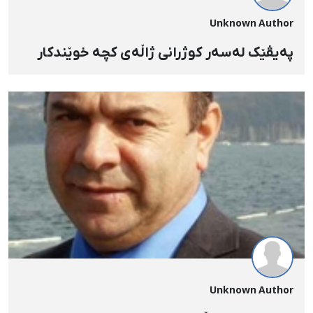
Unknown Author
پەیڤێک لەسەر کوژرانی ژاڵەی کچە خوێندکار
Unknown Author