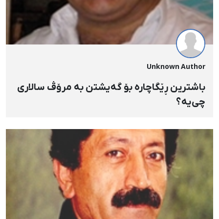
Unknown Author
باشترین ڕێگاچارە بۆ گەیشتن بە مرۆڤ سالاری
چی‌یە؟