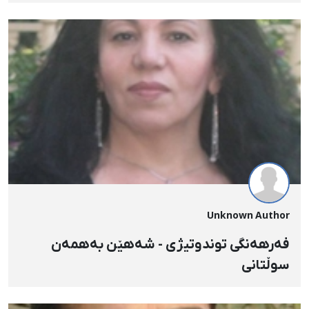
Unknown Author
فەرهه‌نگی توندوتیژی - شەهێن بەهمەن
سوڵتانی