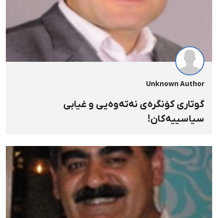
Unknown Author
گوتارى کۆنگرەى نەتەوەیى و غیابى
سیاسییەکان!