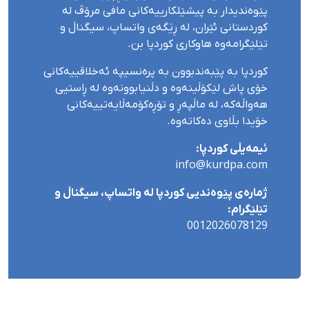
پێوەندیدار بە پیشێلکارییەکانی مافی مرۆڤ لە
کوردستانی ئێران، لە ڕێگەی واتساپ، سیگناڵ و
تێلێگرامەوە هاوکاری کوردپا بن.
کوردپا بە پێبەندبوون بە پرەنسیپە ئەخلاقییەکانی
خۆی پاش لێکۆڵینەوە و دڵنیابوونەوە لە ڕاستیی
هەواڵەکە، لە ماڵپەڕ و تۆڕەکۆمەڵایەتییەکانی
خۆیدا بڵاوی دەکاتەوە.
ئیمەیڵی کوردپا:
info@kurdpa.com
ژمارەی پێوەندیی کوردپا لە واتساپ، سیگناڵ و
تێلێگرام:
0012026078129