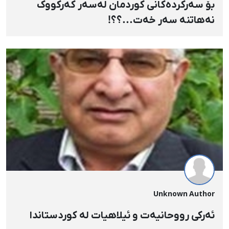
بۆ سەرکردەکانی کوردمان لەسەر کەرکووک
نەهاتنە سەر خەت...؟؟!
Unknown Author
ئەرکی رووحانیەت و ئیلاهیات لە کوردستاندا