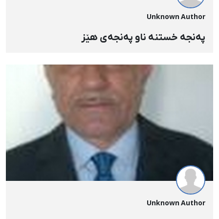
Unknown Author
پەنجە خستنە ناو پەنجەی هێز
Unknown Author