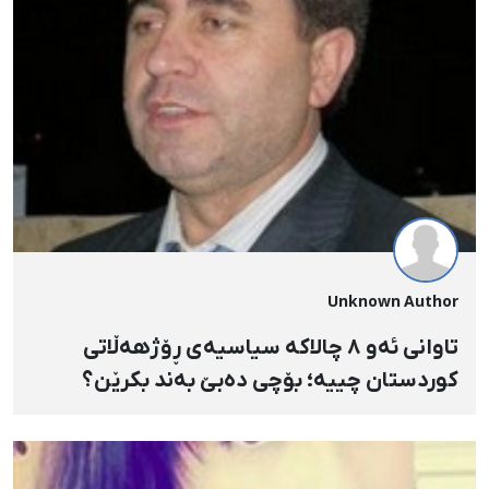
Unknown Author
تاوانی ئەو ٨ چالاکە سیاسیەی ڕۆژهەڵاتی
کوردستان چییە؛ بۆچی دەبێ بەند بکرێن؟