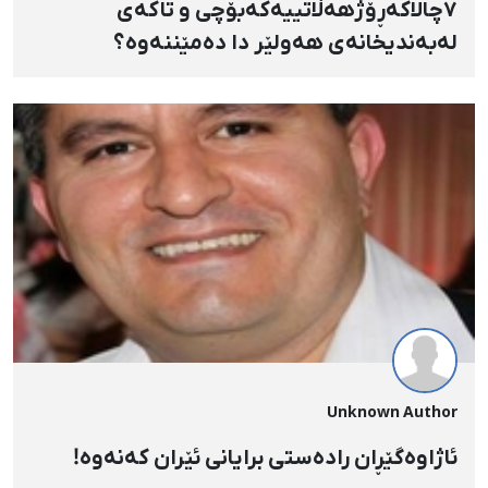
٧چالاکه‌ڕۆژهه‌ڵاتییه‌که‌بۆچی و تاکه‌ی
له‌به‌ندیخانه‌ی هه‌ولێر دا ده‌مێننه‌وه‌؟
Unknown Author
ئاژاوەگێڕان رادەستی برایانی ئێران کەنەوە!