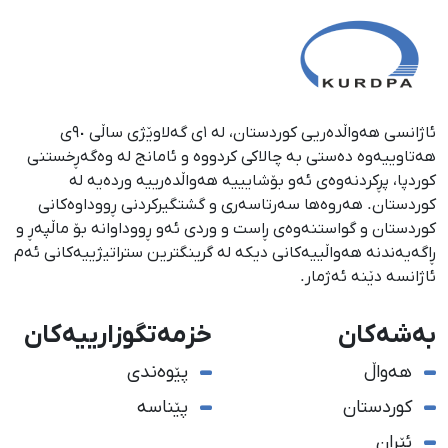
ئاژانسی هەواڵدەریی کوردستان، لە ١ی گەلاوێژی ساڵی ٩٠ی
هەتاوییەوە دەستی بە چالاکی کردووە و ئامانج لە وەگەڕخستنی
كوردپا، پڕكردنەوەی ئەو بۆشایییە هەواڵدەرییە وردەیە لە
كوردستان. هەروەها سەرتاسەری و گشتگیركردنی ڕووداوەكانی
كوردستان و گواستنەوەی ڕاست و وردی ئەو ڕووداوانە بۆ ماڵپەڕ و
ڕاگەیەندنە هەواڵییەكانی دیكە لە گرینگترین ستراتیژییەكانی ئەم
ئاژانسە دێنە ئەژمار.
بەشەکان
خزمەتگوزارییەکان
هەواڵ
پێوەندی
کوردستان
پێناسە
ئێران