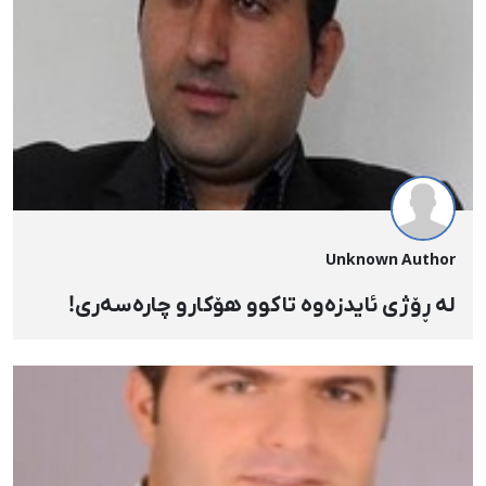
Unknown Author
لە ڕۆژی ئایدزەوە تاکوو هۆکارو چارەسەری!