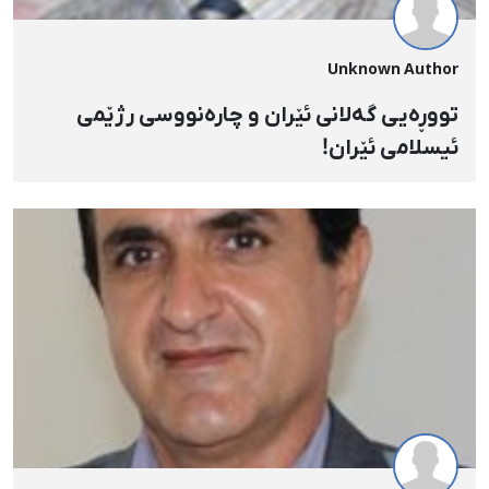
Unknown Author
تووڕەیی گەلانی ئێران و چارەنووسی رژێمی
ئیسلامی ئێران!