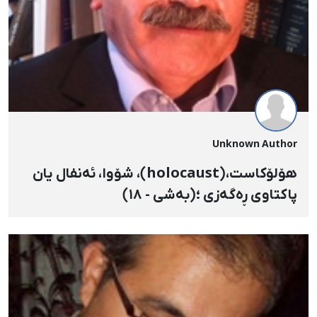
Unknown Author
هۆلۆکاست،(holocaust)، شۆوا، ئه‌نفال یان
پاکتاوی ڕه‌گه‌زی ؛(به‌شی - ١٨)