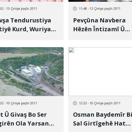
02 - 13 Çirriya paşîn 2011
11:48 - 12 Çirriya paşîn 2011
şa Tendurustiya
Pevçûna Navbera
tiyê Kurd, Wuriya
Hêzên Întizamî Û
rewî Xirab E
Xelkê Merîwanê Bi
Berevaniya Zaroka
Dawî Pê Hat
32 - 10 Çirriya paşîn 2011
12:32 - 10 Çirriya paşîn 2011
t Û Givaş Bo Ser
Osman Baydemîr Bi
girên Ola Yarsan
Sal Girtîgehê Hat