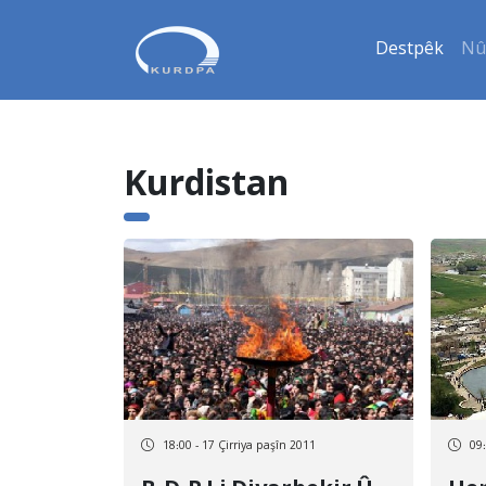
Destpêk
Nû
Kurdistan
18:00 - 17 Çirriya paşîn 2011
09: