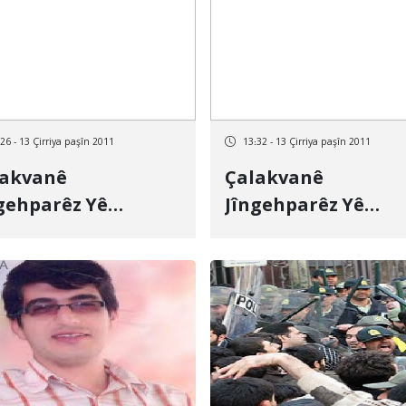
26 - 13 Çirriya paşîn 2011
13:32 - 13 Çirriya paşîn 2011
lakvanê
Çalakvanê
gehparêz Yê
Jîngehparêz Yê
distanê Bi Danîna
Kurdistanê Bi Danî
înê Hat Azadkirin
Rehînê Hat Azadkir