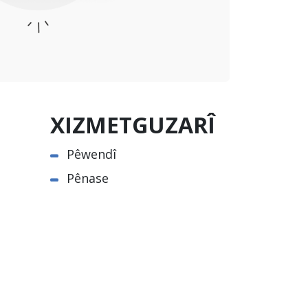
XIZMETGUZARÎ
Pêwendî
Pênase