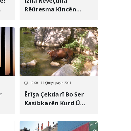
e:
Îzna Rêveçûna
Rêûresma Kincên
ha
Kurdî Ji Xwendekarên
în
Kurd Ên Zanîngeha
Urmiyê Re Nehat Dan
10:00 - 14 Çirriya paşîn 2011
Êrîşa Çekdarî Bo Ser
Kasibkarên Kurd Û
Kuştina 2 Hespên
Barhilgir