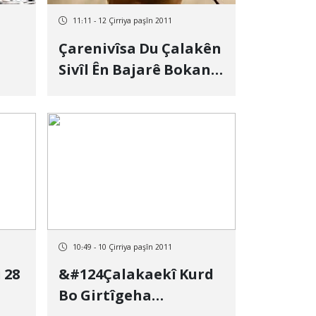
11:11 - 12 Çirriya paşîn 2011
Çarenivîsa Du Çalakên
Sivîl Ên Bajarê Bokanê
Neron E
n
10:49 - 10 Çirriya paşîn 2011
 28
&#124Çalakaekî Kurd
Bo Girtîgeha