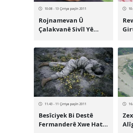
10:08 - 13 Çirriya paşîn 2011
10:
Rojnamevan Û
Rew
Çalakvanê Sivîl Yê
Gir
Kurd Bi 3 Sal Zîndanê
Xos
Hat Mehkûmkirin
11:43 - 11 Çirriya paşîn 2011
16:
Besîciyek Bi Destê
Zex
Fermanderê Xwe Hat
Alî