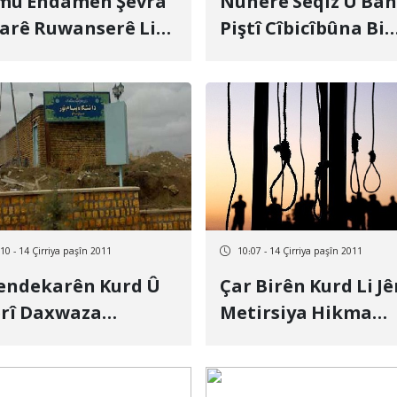
mû Endamên Şêvra
Nûnerê Seqiz Û Ban
arê Ruwanserê Li
Piştî Cîbicîbûna Bi
 Kar Hatin Vêdedan
Armanckierina Ter
Yaraneyan, Helmas
Ji Sedî 30 Zêde Bûye
10 - 14 Çirriya paşîn 2011
10:07 - 14 Çirriya paşîn 2011
endekarên Kurd Û
Çar Birên Kurd Li Jêr
rî Daxwaza
Metirsiya Hikma
îngîdan Bi Zimanê
Îdamê Ne
makî Dikin