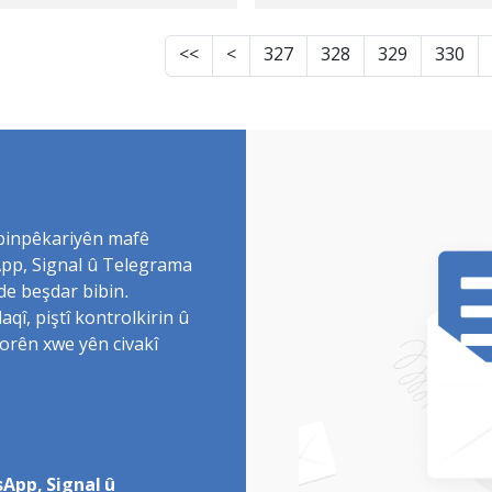
rdewam E
Mehkûmkirin
<<
<
327
328
329
330
 binpêkariyên mafê
sApp, Signal û Telegrama
de beşdar bibin.
î, piştî kontrolkirin û
torên xwe yên civakî
App, Signal û