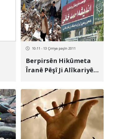
10:11 - 13 Çirriya paşîn 2011
Berpirsên Hikûmeta
Îranê Pêşî Ji Alîkariyên
na
Xelkê Vî Bajarî Bo
in
Ziyan Pêgihiştiyên
Wanê Digirin