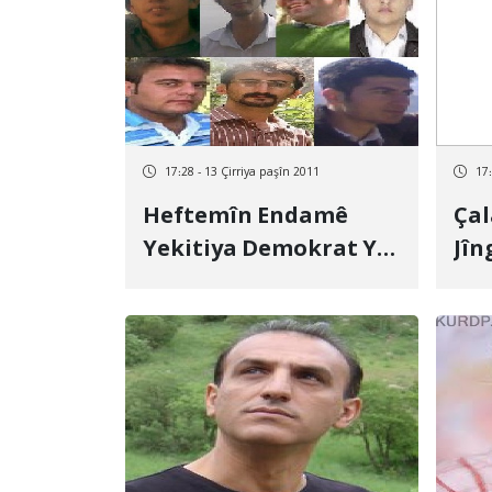
17:28 - 13 Çirriya paşîn 2011
17:
Heftemîn Endamê
Ça
Yekitiya Demokrat Ya
Jîn
Xwendekarên Kurd
Kur
Hat Destbiserkirin
Reh