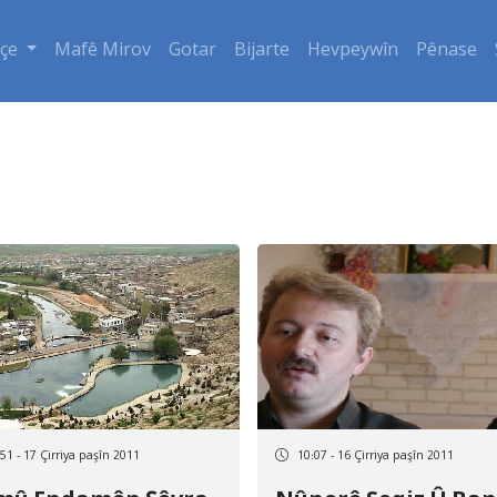
çe
Mafê Mirov
Gotar
Bijarte
Hevpeywîn
Pênase
51 - 17 Çirriya paşîn 2011
10:07 - 16 Çirriya paşîn 2011