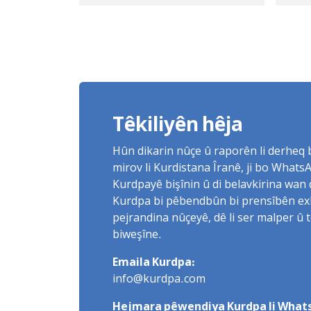
Kuştin
Be
Têkiliyên hêja
Hûn dikarin nûçe û raporên li derheq
mirov li Kurdistana Îranê, ji bo What
Kurdpayê bişînin û di belavkirina wan 
Kurdpa bi pêbendbûn bi prensîbên exlaq
pejrandina nûçeyê, dê li ser malper û 
biweşîne.
Emaila Kurdpa:
info@kurdpa.com
Hejmara pêwendiya Kurdpa li Whats