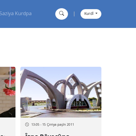
Saziya Kurdpa
|
Kurdî
13:05 - 15 Çirriya paşîn 2011