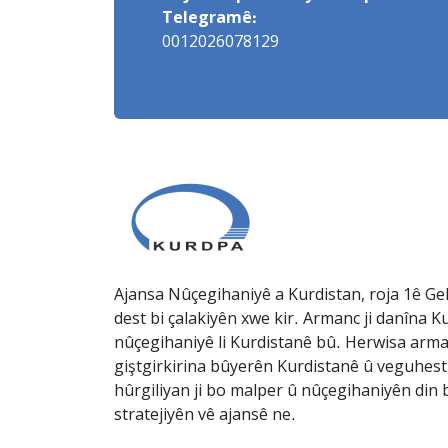
Telegramê:
0012026078129
Ajansa Nûçegihaniyê a Kurdistan, roja 1ê Gel
dest bi çalakiyên xwe kir. Armanc ji danîna Ku
nûçegihaniyê li Kurdistanê bû. Herwisa arma
giştgirkirina bûyerên Kurdistanê û veguhesti
hûrgiliyan ji bo malper û nûçegihaniyên din b
stratejiyên vê ajansê ne.