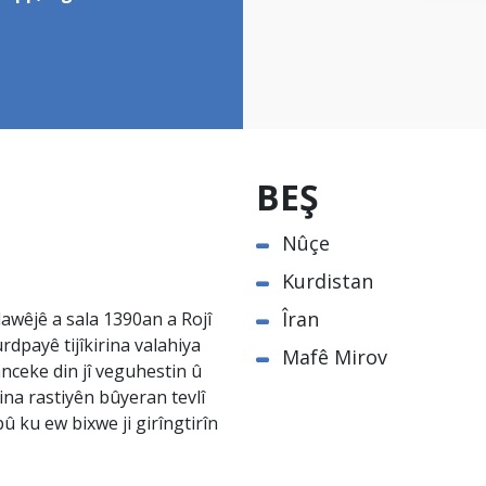
BEŞ
Nûçe
Kurdistan
Îran
awêjê a sala 1390an a Rojî
rdpayê tijîkirina valahiya
Mafê Mirov
nceke din jî veguhestin û
na rastiyên bûyeran tevlî
û ku ew bixwe ji girîngtirîn