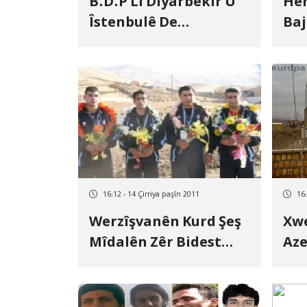
B.D.P Li Diyarbekir Û
He
Îstenbulê De
Baj
Xwenîşandanek
Ser
Berfireh Rêk Dixwe
16:12 - 14 Çirriya paşîn 2011
16:
Werzîşvanên Kurd Şeş
Xw
Mîdalên Zêr Bidest
Aze
Xistin
Gir
Zik