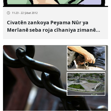
11:23 - 22 Şibat 2012
Civatên zankoya Peyama Nûr ya
Merîanê seba roja cîhaniya zimanê
daykî daxuyaniyek bilav kirin.