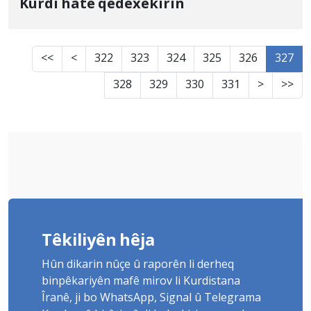
Kurdî hate qedexekirin
<<
<
322
323
324
325
326
327
328
329
330
331
>
>>
Têkiliyên hêja
Hûn dikarin nûçe û raporên li derheq
binpêkariyên mafê mirov li Kurdistana
Îranê, ji bo WhatsApp, Signal û Telegrama