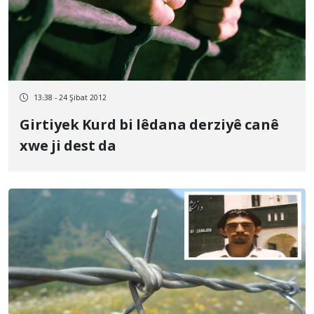
13:38 - 24 Şibat 2012
Girtiyek Kurd bi lêdana derziyê canê
xwe ji dest da