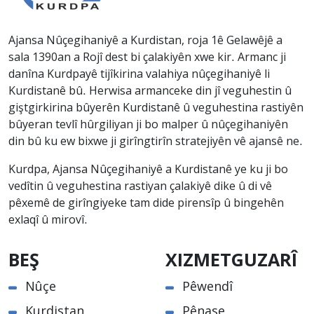
Ajansa Nûçegihaniyê a Kurdistan, roja 1ê Gelawêjê a
sala 1390an a Rojî dest bi çalakiyên xwe kir. Armanc ji
danîna Kurdpayê tijîkirina valahiya nûçegihaniyê li
Kurdistanê bû. Herwisa armanceke din jî veguhestin û
giştgirkirina bûyerên Kurdistanê û veguhestina rastiyên
bûyeran tevlî hûrgiliyan ji bo malper û nûçegihaniyên
din bû ku ew bixwe ji girîngtirîn stratejiyên vê ajansê ne.
Kurdpa, Ajansa Nûçegihaniyê a Kurdistanê ye ku ji bo
vedîtin û veguhestina rastiyan çalakiyê dike û di vê
pêxemê de girîngiyeke tam dide pirensîp û bingehên
exlaqî û mirovî.
BEŞ
XIZMETGUZARÎ
Nûçe
Pêwendî
Kurdistan
Pênase