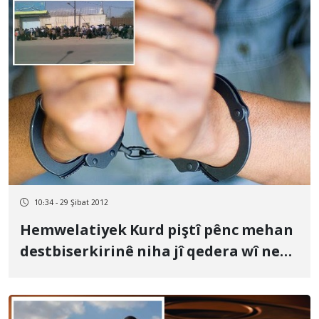
10:34 - 29 Şibat 2012
Hemwelatiyek Kurd piştî pênc mehan
destbiserkirinê niha jî qedera wî ne
diyare