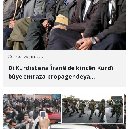
12:02 - 26 Şibat 2012
Di Kurdistana Îranê de kincên Kurdî
bûye emraza propagendeya
hilbijartina parlementoyê