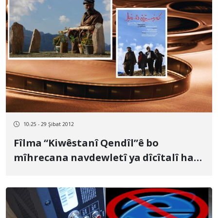
10:25 - 29 Şibat 2012
Fîlma “Kiwêstanî Qendîl”ê bo
mîhrecana navdewletî ya dîcîtalî hate
hilbijartin