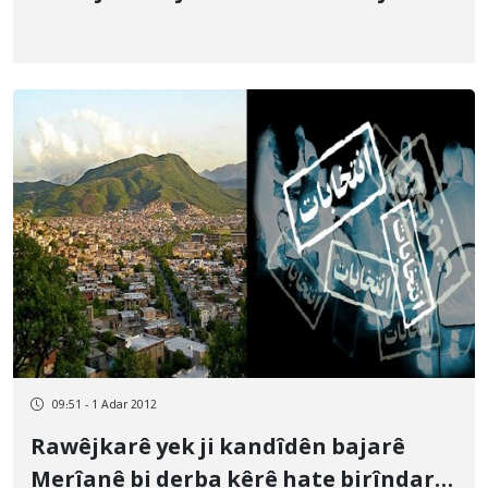
09:51 - 1 Adar 2012
Rawêjkarê yek ji kandîdên bajarê
Merîanê bi derba kêrê hate birîndar