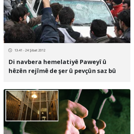
13:41 - 24 Şibat 2012
Di navbera hemelatiyê Paweyî û
hêzên rejîmê de şer û pevçûn saz bû