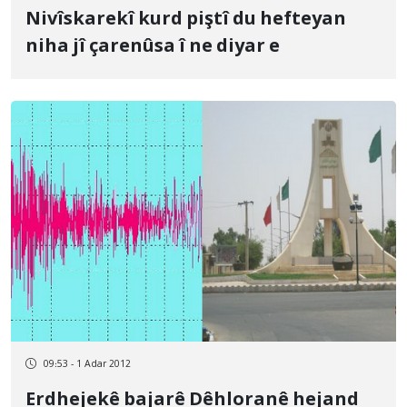
Nivîskarekî kurd piştî du hefteyan
niha jî çarenûsa î ne diyar e
09:53 - 1 Adar 2012
Erdhejekê bajarê Dêhloranê hejand