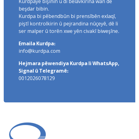
Kurdpayê bişînin û di belavkirina wan de
beşdar bibin.
Kurdpa bi pêbendbûn bi prensîbên exlaqî,
piştî kontrolkirin û pejrandina nûçeyê, dê li
ser malper û torên xwe yên civakî biweşîne.
Emaila Kurdpa:
info@kurdpa.com
Hejmara pêwendiya Kurdpa li WhatsApp,
Signal û Telegramê:
0012026078129