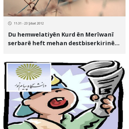
11:31 - 23 Şibat 2012
Du hemwelatiyên Kurd ên Merîwanî
serbarê heft mehan destbiserkirinê
qedera wan ne xuya ye