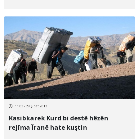
kirin
11:03 - 29 Şibat 2012
Kasibkarek Kurd bi destê hêzên
rejîma Îranê hate kuştin