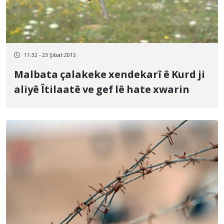
11:32 - 23 Şibat 2012
Malbata çalakeke xendekarî ê Kurd ji
aliyê Îtilaatê ve gef lê hate xwarin