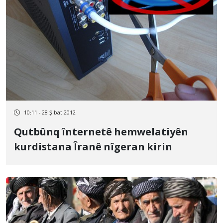
10:11 - 28 Şibat 2012
Qutbûnq înternetê hemwelatiyên
kurdistana Îranê nîgeran kirin