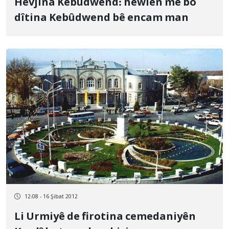
Hevjîna Kebûdwend: hewlên me bo
dîtina Kebûdwend bê encam man
12:08 - 16 Şibat 2012
Li Urmiyê de firotina cemedaniyên