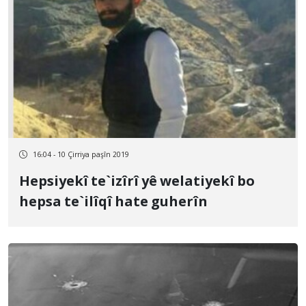
16:04 - 10 Çirriya paşîn 2019
Hepsiyekî te`izîrî yê welatiyekî bo
hepsa te`ilîqî hate guherîn