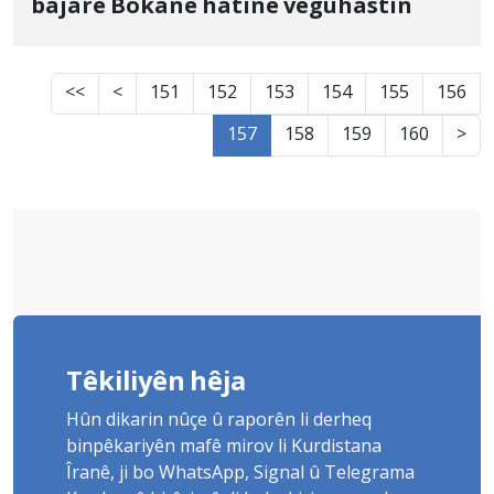
bajarê Bokanê hatine veguhastin
<<
<
151
152
153
154
155
156
157
158
159
160
>
Têkiliyên hêja
Hûn dikarin nûçe û raporên li derheq
binpêkariyên mafê mirov li Kurdistana
Îranê, ji bo WhatsApp, Signal û Telegrama