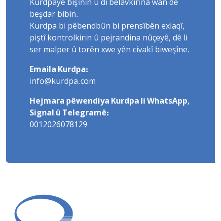
Kurdpayê bişînin û di belavkirina wan de
beşdar bibin.
Kurdpa bi pêbendbûn bi prensîbên exlaqî,
piştî kontrolkirin û pejrandina nûçeyê, dê li
ser malper û torên xwe yên civakî biweşîne.
Emaila Kurdpa:
info@kurdpa.com
Hejmara pêwendiya Kurdpa li WhatsApp,
Signal û Telegramê:
0012026078129