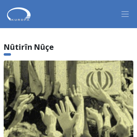
Nûtirîn Nûçe