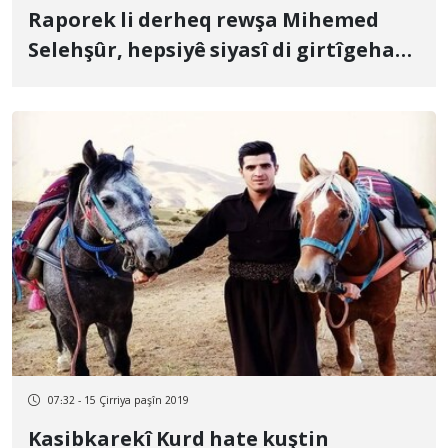
Raporek li derheq rewşa Mihemed
Selehşûr, hepsiyê siyasî di girtîgeha
Urmiyê de
07:32 - 15 Çirriya paşîn 2019
Kasibkarekî Kurd hate kuştin