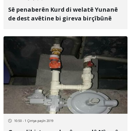
Sê penaberên Kurd di welatê Yunanê
de dest avêtine bi gireva birçîbûnê
10:50 - 1 Çirriya paşîn 2019