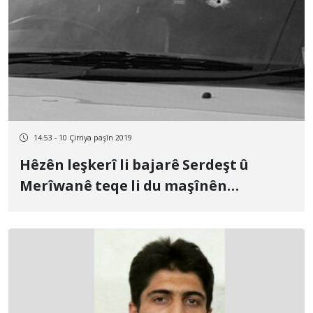
14:53 - 10 Çirriya paşîn 2019
Hêzên leşkerî li bajarê Serdeşt û
Merîwanê teqe li du maşînên
welatiyan kirin