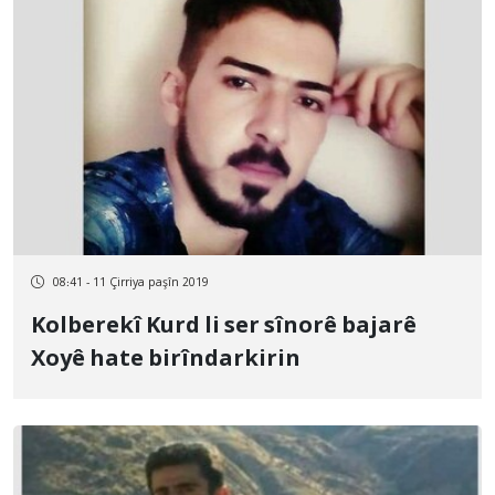
08:41 - 11 Çirriya paşîn 2019
Kolberekî Kurd li ser sînorê bajarê
Xoyê hate birîndarkirin