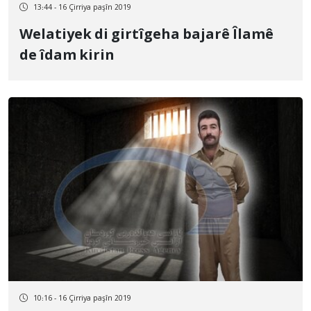
13:44 - 16 Çirriya paşîn 2019
Welatiyek di girtîgeha bajarê Îlamê
de îdam kirin
10:16 - 16 Çirriya paşîn 2019