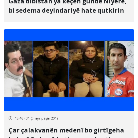
Gaza dibistan ya keçên gundê Nîyerê,
bi sedema deyindariyê hate qutkirin
15:46 - 31 Çirriya pêşîn 2019
Çar çalakvanên medenî bo girtîgeha