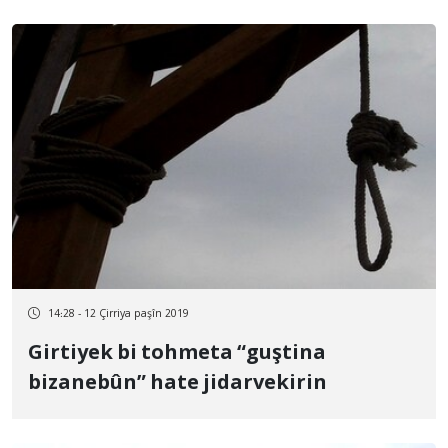
14:28 - 12 Çirriya paşîn 2019
Girtiyek bi tohmeta “guştina
bizanebûn” hate jidarvekirin