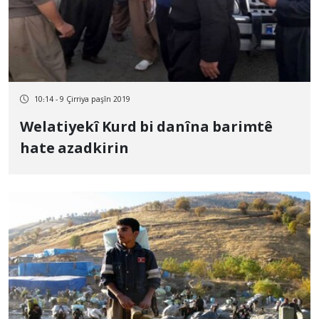
10:14 - 9 Çirriya paşîn 2019
Welatiyekî Kurd bi danîna barimtê
hate azadkirin