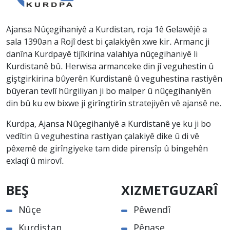
Ajansa Nûçegihaniyê a Kurdistan, roja 1ê Gelawêjê a
sala 1390an a Rojî dest bi çalakiyên xwe kir. Armanc ji
danîna Kurdpayê tijîkirina valahiya nûçegihaniyê li
Kurdistanê bû. Herwisa armanceke din jî veguhestin û
giştgirkirina bûyerên Kurdistanê û veguhestina rastiyên
bûyeran tevlî hûrgiliyan ji bo malper û nûçegihaniyên
din bû ku ew bixwe ji girîngtirîn stratejiyên vê ajansê ne.
Kurdpa, Ajansa Nûçegihaniyê a Kurdistanê ye ku ji bo
vedîtin û veguhestina rastiyan çalakiyê dike û di vê
pêxemê de girîngiyeke tam dide pirensîp û bingehên
exlaqî û mirovî.
BEŞ
XIZMETGUZARÎ
Nûçe
Pêwendî
Kurdistan
Pênase