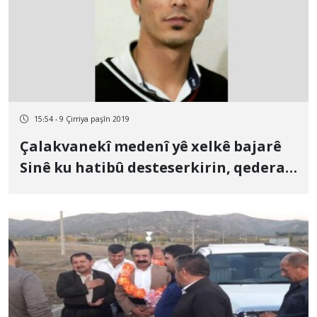
15:54 - 9 Çirriya paşîn 2019
Çalakvanekî medenî yê xelkê bajarê
Sinê ku hatibû desteserkirin, qedera
wî nediyare