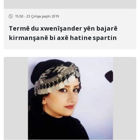
15:50 - 23 Çirriya paşîn 2019
Termê du xwenîşander yên bajarê
kirmanşanê bi axê hatine spartin