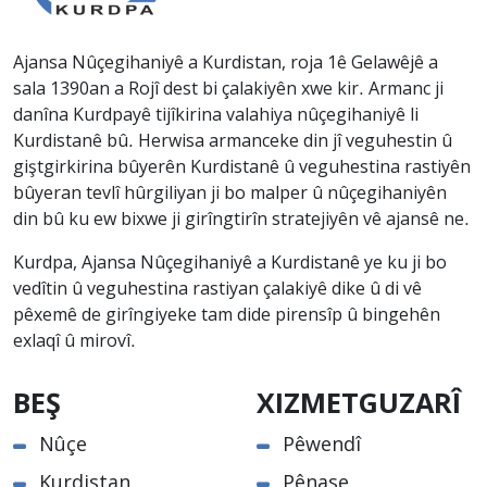
Ajansa Nûçegihaniyê a Kurdistan, roja 1ê Gelawêjê a
sala 1390an a Rojî dest bi çalakiyên xwe kir. Armanc ji
danîna Kurdpayê tijîkirina valahiya nûçegihaniyê li
Kurdistanê bû. Herwisa armanceke din jî veguhestin û
giştgirkirina bûyerên Kurdistanê û veguhestina rastiyên
bûyeran tevlî hûrgiliyan ji bo malper û nûçegihaniyên
din bû ku ew bixwe ji girîngtirîn stratejiyên vê ajansê ne.
Kurdpa, Ajansa Nûçegihaniyê a Kurdistanê ye ku ji bo
vedîtin û veguhestina rastiyan çalakiyê dike û di vê
pêxemê de girîngiyeke tam dide pirensîp û bingehên
exlaqî û mirovî.
BEŞ
XIZMETGUZARÎ
Nûçe
Pêwendî
Kurdistan
Pênase