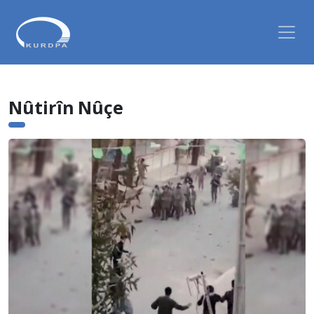
Nûtirîn Nûçe