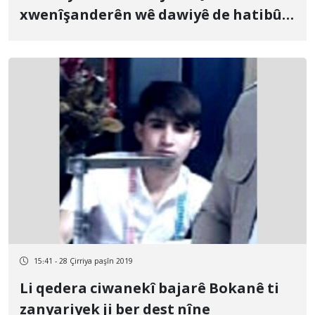
xwenîşanderên wê dawiyê de hatibû
kuştin
15:41 - 28 Çirriya paşîn 2019
Li qedera ciwanekî bajarê Bokanê ti
zanyariyek ji ber dest nîne