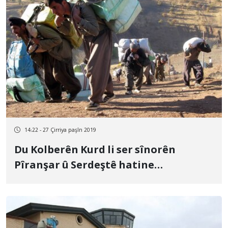
14:22 - 27 Çirriya paşîn 2019
Du Kolberên Kurd li ser sînorên
Pîranşar û Serdeştê hatine
birîndarkirin