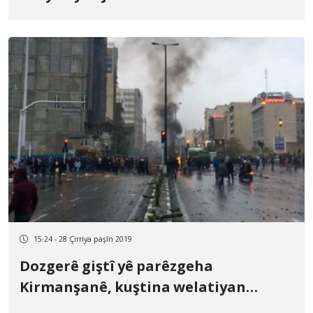
15:24 - 28 Çirriya paşîn 2019
Dozgerê giştî yê parêzgeha
Kirmanşanê, kuştina welatiyan
piştrast kir