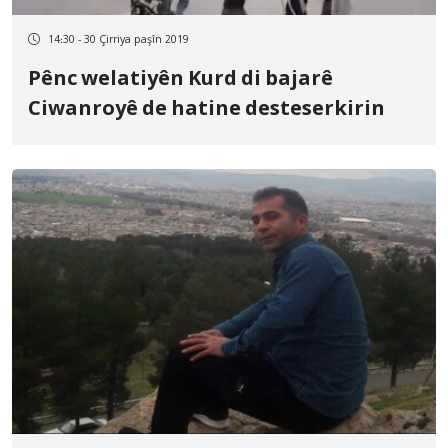
14:30 - 30 Çirriya paşîn 2019
Pênc welatiyên Kurd di bajarê
Ciwanroyê de hatine desteserkirin