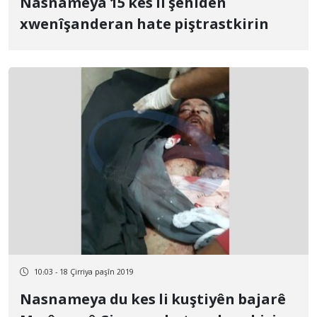
Nasnameya 15 kes li şehîdên
xwenîşanderan hate piştrastkirin
10:03 - 18 Çirriya paşîn 2019
Nasnameya du kes li kuştiyên bajarê