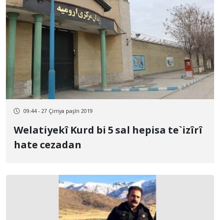
09:44 - 27 Çirriya paşîn 2019
Welatiyekî Kurd bi 5 sal hepisa te`izîrî
hate cezadan