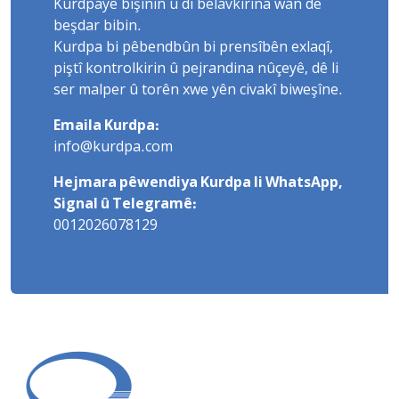
Kurdpayê bişînin û di belavkirina wan de
beşdar bibin.
Kurdpa bi pêbendbûn bi prensîbên exlaqî,
piştî kontrolkirin û pejrandina nûçeyê, dê li
ser malper û torên xwe yên civakî biweşîne.
Emaila Kurdpa:
info@kurdpa.com
Hejmara pêwendiya Kurdpa li WhatsApp,
Signal û Telegramê:
0012026078129