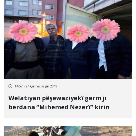
14:57 - 27 Çirriya paşîn 2019
Welatiyan pêşewaziyekî germ ji
berdana “Mihemed Nezerî” kirin