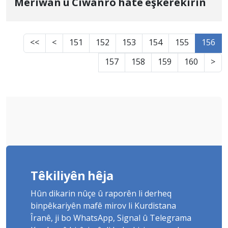
Merîwan û Ciwanro hate eşkerekirin
<<
<
151
152
153
154
155
156
157
158
159
160
>
Têkiliyên hêja
Hûn dikarin nûçe û raporên li derheq
binpêkariyên mafê mirov li Kurdistana
Îranê, ji bo WhatsApp, Signal û Telegrama