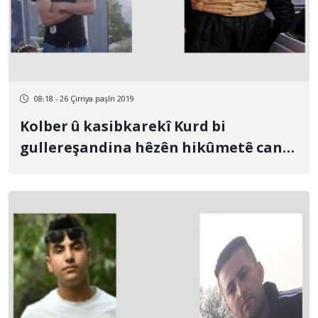
08:18 - 26 Çirriya paşîn 2019
Kolber û kasibkarekî Kurd bi
gullereşandina hêzên hikûmetê canê
xwe ji dest dan