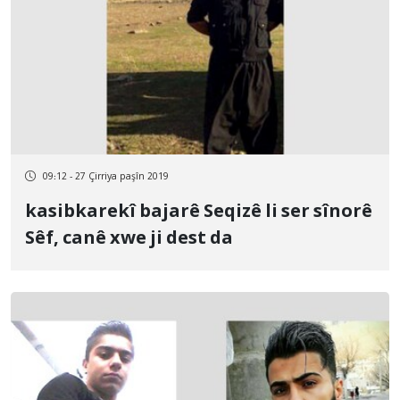
09:12 - 27 Çirriya paşîn 2019
kasibkarekî bajarê Seqizê li ser sînorê
Sêf, canê xwe ji dest da