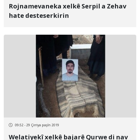
Rojnamevaneka xelkê Serpil a Zehav
hate desteserkirin
09:52 - 29 Çirriya paşîn 2019
Welatiyekî xelkê bajarê Qurwe di nav