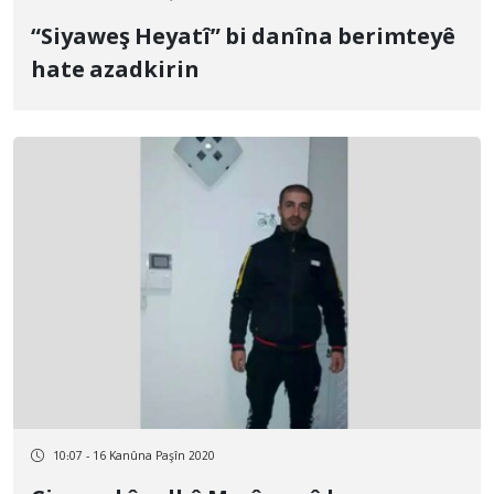
“Siyaweş Heyatî” bi danîna berimteyê
hate azadkirin
10:07 - 16 Kanûna Paşîn 2020