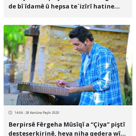
de bî îdamê û hepsa te`izîrî hatine
guherîn
14:06 - 28 Kanûna Paşîn 2020
Berpirsê Fêrgeha Mûsîqî a “Çiya” piştî
desteserkirinê, heya niha qedera wî