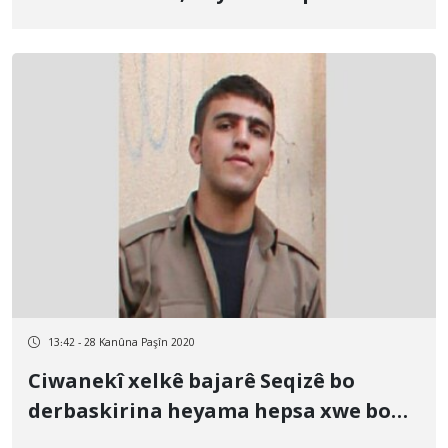
nexuya ye
13:42 - 28 Kanûna Paşîn 2020
Ciwanekî xelkê bajarê Seqizê bo
derbaskirina heyama hepsa xwe bo
girtîgehê hate veguhastin