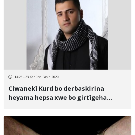
14:28 - 23 Kanûna Paşîn 2020
Ciwanekî Kurd bo derbaskirina
heyama hepsa xwe bo girtîgeha
bajarê Merîwanê hate veguhastin