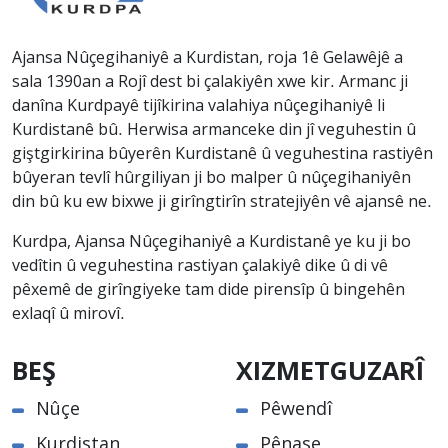
Ajansa Nûçegihaniyê a Kurdistan, roja 1ê Gelawêjê a
sala 1390an a Rojî dest bi çalakiyên xwe kir. Armanc ji
danîna Kurdpayê tijîkirina valahiya nûçegihaniyê li
Kurdistanê bû. Herwisa armanceke din jî veguhestin û
giştgirkirina bûyerên Kurdistanê û veguhestina rastiyên
bûyeran tevlî hûrgiliyan ji bo malper û nûçegihaniyên
din bû ku ew bixwe ji girîngtirîn stratejiyên vê ajansê ne.
Kurdpa, Ajansa Nûçegihaniyê a Kurdistanê ye ku ji bo
vedîtin û veguhestina rastiyan çalakiyê dike û di vê
pêxemê de girîngiyeke tam dide pirensîp û bingehên
exlaqî û mirovî.
BEŞ
XIZMETGUZARÎ
Nûçe
Pêwendî
Kurdistan
Pênase