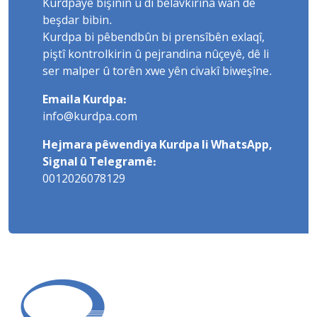
Kurdpayê bişînin û di belavkirina wan de
beşdar bibin.
Kurdpa bi pêbendbûn bi prensîbên exlaqî,
piştî kontrolkirin û pejrandina nûçeyê, dê li
ser malper û torên xwe yên civakî biweşîne.
Emaila Kurdpa:
info@kurdpa.com
Hejmara pêwendiya Kurdpa li WhatsApp,
Signal û Telegramê:
0012026078129