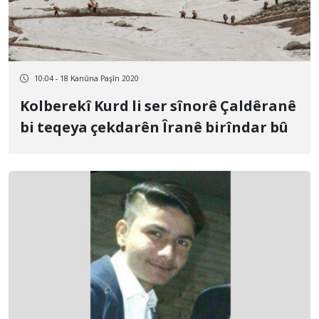
10:04 - 18 Kanûna Paşîn 2020
Kolberekî Kurd li ser sînorê Çaldêranê
bi teqeya çekdarên Îranê birîndar bû