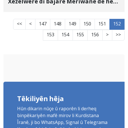
Xezelwerê di bajarê Merîwanê de heya
niha nexuyaye
<<
<
147
148
149
150
151
152
153
154
155
156
>
>>
Têkiliyên hêja
Hûn dikarin nûçe û raporên li derheq
binpêkariyên mafê mirov li Kurdistana
Îranê, ji bo WhatsApp, Signal û Telegrama