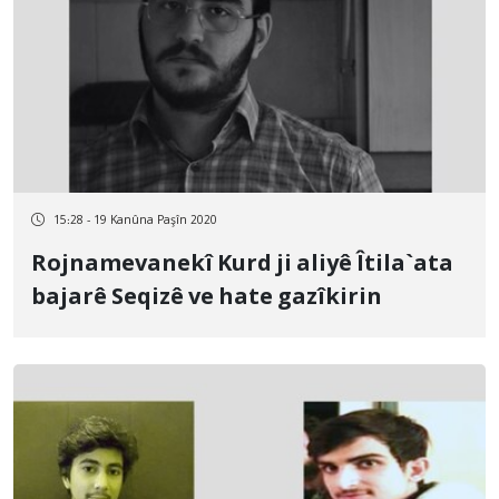
15:28 - 19 Kanûna Paşîn 2020
Rojnamevanekî Kurd ji aliyê Îtila`ata
bajarê Seqizê ve hate gazîkirin