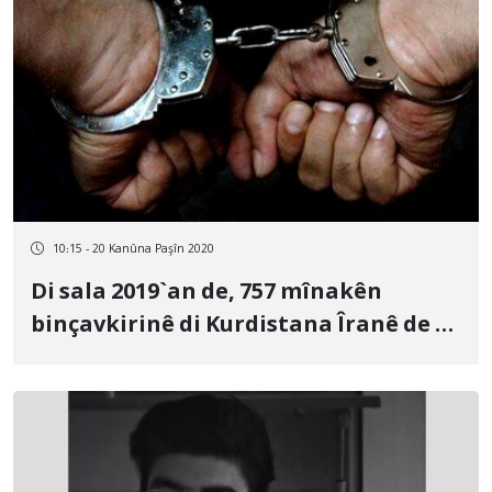
10:15 - 20 Kanûna Paşîn 2020
Di sala 2019`an de, 757 mînakên
binçavkirinê di Kurdistana Îranê de rû
dane