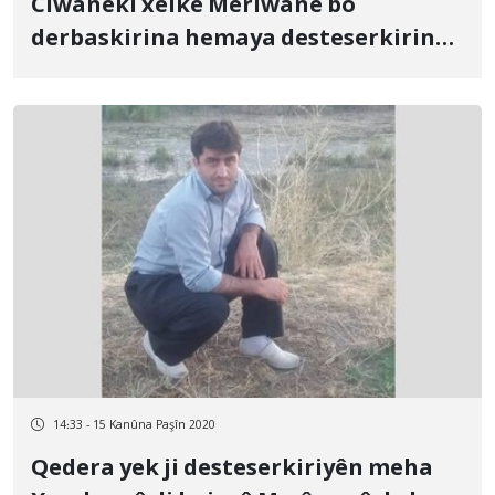
Ciwanekî xelkê Merîwanê bo
derbaskirina hemaya desteserkirina
xwe bo girtîgehê hate veguhastin
14:33 - 15 Kanûna Paşîn 2020
Qedera yek ji desteserkiriyên meha