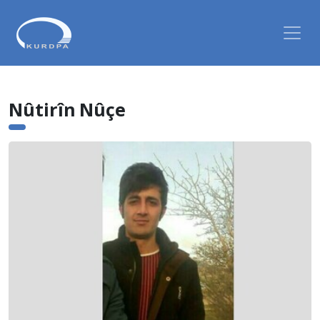
Nûtirîn Nûçe